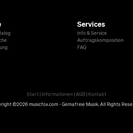
e
Services
talog
Info & Service
che
Auftragskomposition
lung
FAQ
Start
|
Informationen
|
AGB
|
Kontakt
right ©2026 musicfox.com - Gemafreie Musik. All Rights Rese