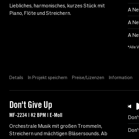
Liebliches, harmonisches, kurzes Stück mit
A Ne
Piano, Flöte und Streichern.
A Ne
A New
*Alle 
Details
In Projekt speichern
Preise/Lizenzen
Information
Don't Give Up
MF-2234 | 82 BPM | E-Moll
Don'
Orchestrale Musik mit großen Trommeln,
Don't
Streichern und mächtigen Bläsersounds. Ab