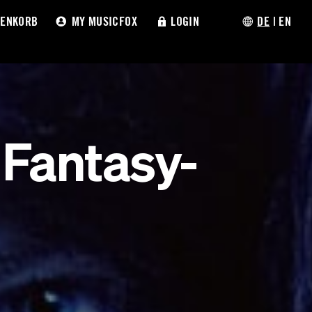
ENKORB
MY MUSICFOX
LOGIN
DE
|
EN
 Fantasy-