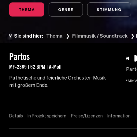
THEMA
GENRE
STIMMUNG
Sie sind hier:
Thema
Filmmusik / Soundtrack
Partos
MF-2389 | 62 BPM | A-Moll
Part
Pathetische und feierliche Orchester-Musik
*Alle 
mit großem Ende.
Details
In Projekt speichern
Preise/Lizenzen
Information