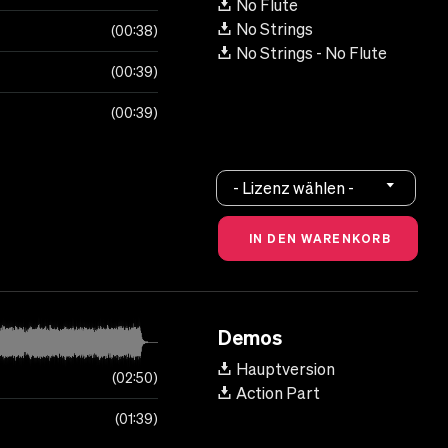
No Flute
No Strings
00:38
No Strings - No Flute
00:39
00:39
- Lizenz wählen -
Demos
Hauptversion
02:50
Action Part
01:39