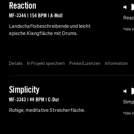
Reaction
MF-3344 | 154 BPM | A-Moll
Reac
Landschaftsbeschreibende und leicht
*Alle 
epische Klangfläche mit Drums.
Details
In Projekt speichern
Preise/Lizenzen
Information
Simplicity
MF-3343 | 88 BPM | C-Dur
Simpl
Ruhige, meditative Streicherfläche.
*Alle 