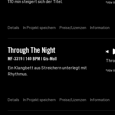
1:10 min steigert sich der Titel.
*Alle 
Details
In Projekt speichern
Preise/Lizenzen
Information
Through The Night
MF-3319 | 140 BPM | Gis-Moll
Thro
Ein Klangbett aus Streichern unterlegt mit
*Alle 
Rhythmus.
Details
In Projekt speichern
Preise/Lizenzen
Information