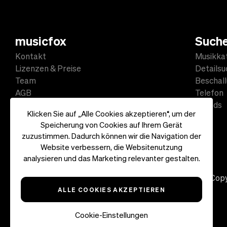
musicfox
Such
Kontakt
Musikka
Lizenzen & Preise
Detailsu
Team
Beschal
AGB
Telefon
Datenschutz
Sounds
Klicken Sie auf „Alle Cookies akzeptieren“, um der
Impressum
Speicherung von Cookies auf Ihrem Gerät
zuzustimmen. Dadurch können wir die Navigation der
Website verbessern, die Websitenutzung
analysieren und das Marketing relevanter gestalten.
Copy
ALLE COOKIES AKZEPTIEREN
Cookie-Einstellungen