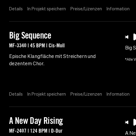
Details
In Projekt speichern
Preise/Lizenzen
Information
Big Sequence
MF-3340 | 45 BPM | Cis-Moll
Big 
Epische Klangfläche mit Streichern und
*Alle 
dezentem Chor.
Details
In Projekt speichern
Preise/Lizenzen
Information
A New Day Rising
MF-2407 | 124 BPM | D-Dur
A Ne