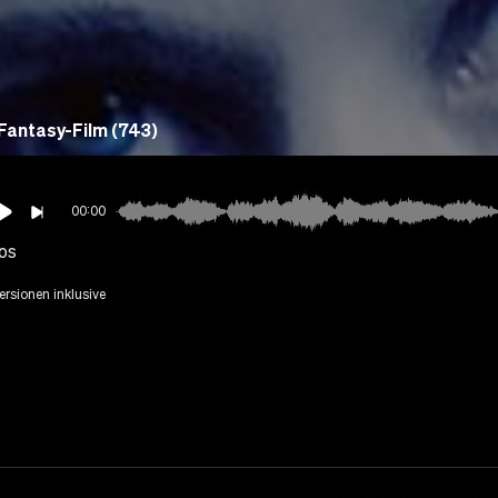
Fantasy-Film (743)
00:00
os
Versionen inklusive