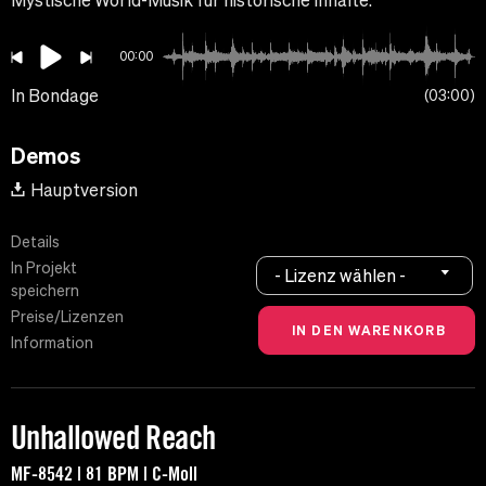
Mystische World-Musik für historische Inhalte.
00:00
In Bondage
03:00
Demos
Hauptversion
Details
In Projekt
- Lizenz wählen -
speichern
Preise/Lizenzen
Information
Unhallowed Reach
MF-8542 | 81 BPM | C-Moll