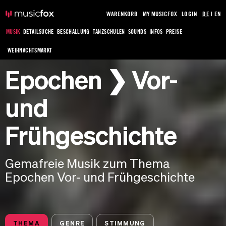
WARENKORB
MY MUSICFOX
LOGIN
DE
|
EN
MUSIK
DETAILSUCHE
BESCHALLUNG
TANZSCHULEN
SOUNDS
INFOS
PREISE
WEIHNACHTSMARKT
Epochen ❯ Vor-
und
Frühgeschichte
Gemafreie Musik zum Thema
Epochen Vor- und Frühgeschichte
THEMA
GENRE
STIMMUNG