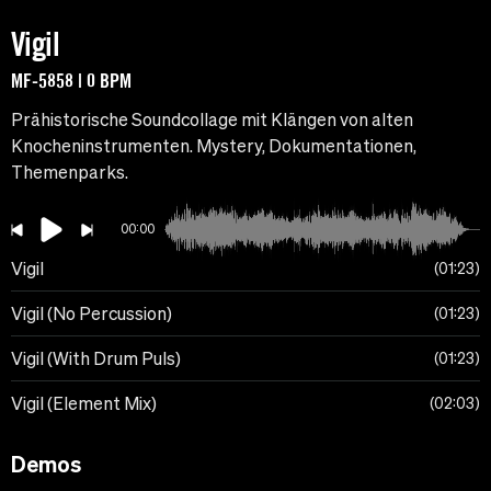
Vigil
MF-5858 | 0 BPM
Prähistorische Soundcollage mit Klängen von alten
Knocheninstrumenten. Mystery, Dokumentationen,
Themenparks.
00:00
Vigil
01:23
Vigil (No Percussion)
01:23
Vigil (With Drum Puls)
01:23
Vigil (Element Mix)
02:03
Demos