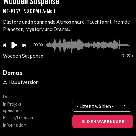
Wooden Suspense
MF-8157 | 98 BPM | A-Moll
Düstere und spannende Atmosphäre. Tauchfahrt, fremde
Planeten, Mystery und Drama.
00:00
Wooden Suspense
01:23
Demos
Hauptversion
Details
In Projekt
- Lizenz wählen -
speichern
Preise/Lizenzen
Information