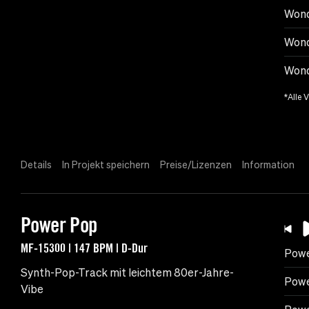
Wond
Wond
Wond
*Alle 
Details
In Projekt speichern
Preise/Lizenzen
Information
Power Pop
MF-15300 | 147 BPM | D-Dur
Powe
Synth-Pop-Track mit leichtem 80er-Jahre-
Powe
Vibe