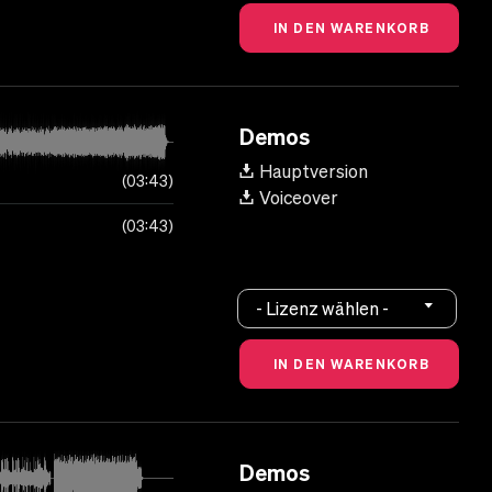
Demos
Hauptversion
03:43
Voiceover
03:43
- Lizenz wählen -
Demos