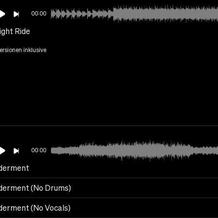
00:00
ight Ride
Versionen inklusive
00:00
derment
erment (No Drums)
erment (No Vocals)