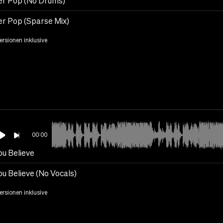
r Pop (No Drums)
r Pop (Sparse Mix)
Versionen inklusive
00:00
ou Believe
ou Believe (No Vocals)
Versionen inklusive