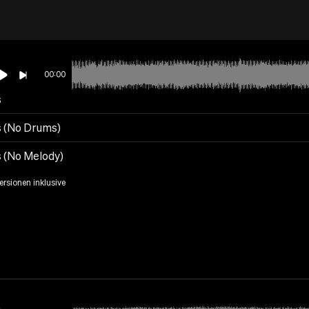
00:00
s
s (No Drums)
s (No Melody)
Versionen inklusive