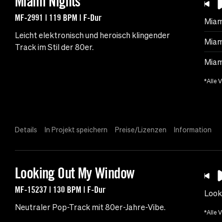
Miami Nights
MF-2991 | 119 BPM | F-Dur
Miam
Leicht elektronisch und heroisch klingender
Miam
Track im Stil der 80er.
Miam
*Alle 
Details
In Projekt speichern
Preise/Lizenzen
Information
Looking Out My Window
MF-15237 | 130 BPM | F-Dur
Look
Neutraler Pop-Track mit 80er-Jahre-Vibe.
*Alle 