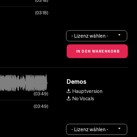
03:18
03:18
- Lizenz wählen -
Demos
Hauptversion
03:49
No Vocals
03:49
- Lizenz wählen -