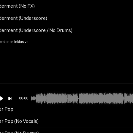
erment (No FX)
erment (Underscore)
erment (Underscore / No Drums)
Versionen inklusive
00:00
r Pop
r Pop (No Vocals)