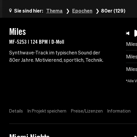
Sie sind hier:
Thema
Epochen
80er (129)
Miles
MF-5253 | 124 BPM | D-Moll
Mile
Synthwave-Track im typischen Sound der
Mile
80er Jahre. Motivierend, sportlich, Technik.
Mile
*Alle 
Details
In Projekt speichern
Preise/Lizenzen
Information