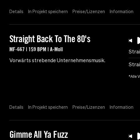
Details
In Projekt speichern
Preise/Lizenzen
Information
Straight Back To The 80's
MF-667 | 159 BPM | A-Moll
Stra
Vorwärts strebende Unternehmensmusik.
Stra
*Alle 
Details
In Projekt speichern
Preise/Lizenzen
Information
Gimme All Ya Fuzz