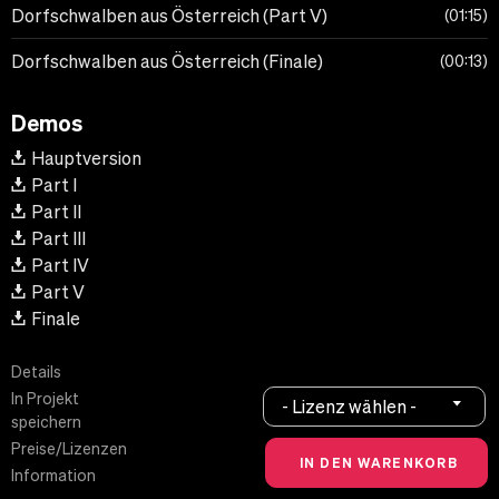
Dorfschwalben aus Österreich (Part V)
01:15
Dorfschwalben aus Österreich (Finale)
00:13
Demos
Hauptversion
Part I
Part II
Part III
Part IV
Part V
Finale
Details
In Projekt
- Lizenz wählen -
speichern
Preise/Lizenzen
Information