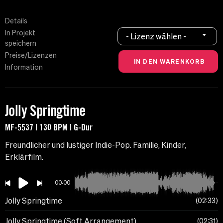
Details
In Projekt
- Lizenz wählen -
speichern
Preise/Lizenzen
Information
Jolly Springtime
MF-5537 | 130 BPM | G-Dur
Freundlicher und lustiger Indie-Pop. Familie, Kinder,
Erklärfilm.
00:00
Jolly Springtime
02:33
Jolly Springtime (Soft Arrangement)
02:31