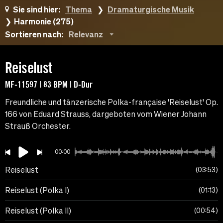
Sie sind hier:
Thema
Dramaturgische Musik
Harmonie (275)
Sortieren nach:
Relevanz
Reiselust
MF-11597 | 83 BPM | D-Dur
Freundliche und tänzerische Polka-française 'Reiselust' Op.
166 von Eduard Strauss, dargeboten vom Wiener Johann
Strauß Orchester.
00:00
Reiselust
03:53
Reiselust (Polka I)
01:13
Reiselust (Polka II)
00:54