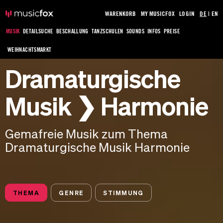
WARENKORB
MY MUSICFOX
LOGIN
DE
|
EN
MUSIK
DETAILSUCHE
BESCHALLUNG
TANZSCHULEN
SOUNDS
INFOS
PREISE
WEIHNACHTSMARKT
Dramaturgische
Musik ❯ Harmonie
Gemafreie Musik zum Thema
Dramaturgische Musik Harmonie
THEMA
GENRE
STIMMUNG