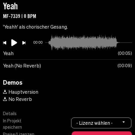
Yeah
MF-7339 | 0 BPM
'Yeahh' als chorischer Gesang.
00:00
Yeah
00:05
Yeah (No Reverb)
00:09
Demos
Hauptversion
No Reverb
Details
In Projekt
- Lizenz wählen -
speichern
Preise/Lizenzen