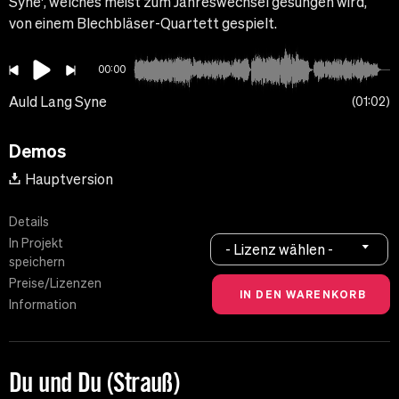
Syne', welches meist zum Jahreswechsel gesungen wird,
von einem Blechbläser-Quartett gespielt.
00:00
Auld Lang Syne
01:02
Demos
Hauptversion
Details
In Projekt
- Lizenz wählen -
speichern
Preise/Lizenzen
Information
Du und Du (Strauß)