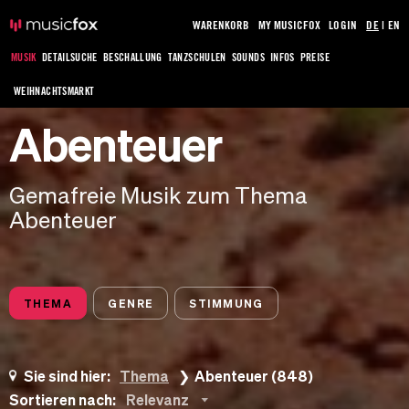
WARENKORB
MY MUSICFOX
LOGIN
DE
|
EN
MUSIK
DETAILSUCHE
BESCHALLUNG
TANZSCHULEN
SOUNDS
INFOS
PREISE
WEIHNACHTSMARKT
Abenteuer
Gemafreie Musik zum Thema
Abenteuer
THEMA
GENRE
STIMMUNG
Sie sind hier:
Thema
Abenteuer (848)
Sortieren nach:
Relevanz