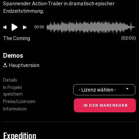
Spannender Action-Trailer in dramatisch epischer
Endzeitstimmung.
00:00
The Coming
02:00
Demos
Hauptversion
Details
In Projekt
- Lizenz wählen -
speichern
Preise/Lizenzen
Information
Expedition