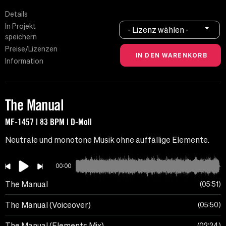
Details
In Projekt
- Lizenz wählen -
speichern
Preise/Lizenzen
Information
The Manual
MF-1457 | 83 BPM | D-Moll
Neutrale und monotone Musik ohne auffällige Elemente.
00:00
The Manual
05:51
The Manual (Voiceover)
05:50
The Manual (Elements Mix)
02:24