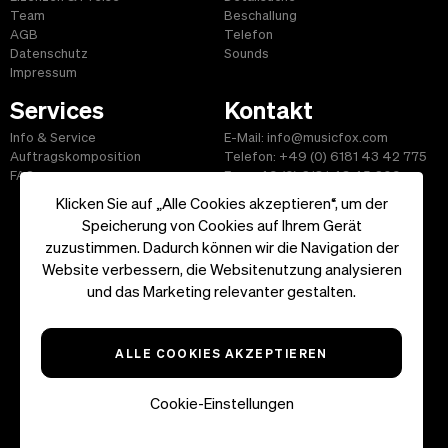
Team
Beschallung
AGB
Telefon
Datenschutz
Sounds
Impressum
Services
Kontakt
Info & Service
E-Mail: info@musicfox.com
Auftragskomposition
Telefon: +49 (0) 6181 43 42 775
FAQ
Fax: +49 (0) 6181 43 45 609
Klicken Sie auf „Alle Cookies akzeptieren“, um der
Speicherung von Cookies auf Ihrem Gerät
zuzustimmen. Dadurch können wir die Navigation der
Website verbessern, die Websitenutzung analysieren
Start
|
Informationen
|
AGB
|
Kontakt
und das Marketing relevanter gestalten.
Copyright ©2026 musicfox.com - Gemafreie Musik. All Rights
Reserved.
ALLE COOKIES AKZEPTIEREN
Cookie-Einstellungen