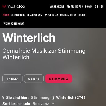
WARENKORB
MY MUSICFOX
LOGIN
DE
|
EN
MUSIK
DETAILSUCHE
BESCHALLUNG
TANZSCHULEN
SOUNDS
INFOS
PREISE
WEIHNACHTSMARKT
Winterlich
Gemafreie Musik zur Stimmung
Winterlich
THEMA
GENRE
STIMMUNG
Sie sind hier:
Stimmung
Winterlich (274)
Sortieren nach:
Relevanz