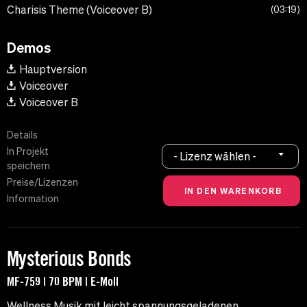
Charisis Theme (Voiceover B)
03:19
Demos
Hauptversion
Voiceover
Voiceover B
Details
In Projekt
- Lizenz wählen -
speichern
Preise/Lizenzen
Information
Mysterious Bonds
MF-759 | 70 BPM | E-Moll
Wellness Musik mit leicht spannungsgeladenen