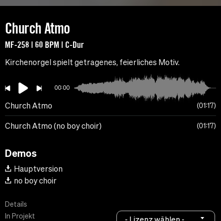
Church Atmo
MF-258 | 60 BPM | C-Dur
Kirchenorgel spielt getragenes, feierliches Motiv.
00:00
Church Atmo
01:17
Church Atmo (no boy choir)
01:17
Demos
Hauptversion
no boy choir
Details
In Projekt
- Lizenz wählen -