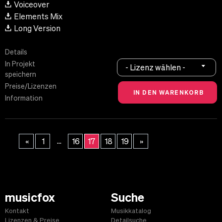
Voiceover
Elements Mix
Long Version
Details
In Projekt
- Lizenz wählen -
speichern
Preise/Lizenzen
Information
...
«
1
16
17
18
19
»
musicfox
Suche
Kontakt
Musikkatalog
Lizenzen & Preise
Detailsuche