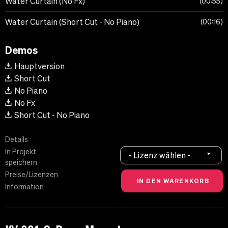
Water Curtain (No Fx)
00:55
Water Curtain (Short Cut - No Piano)
00:16
Demos
Hauptversion
Short Cut
No Piano
No Fx
Short Cut - No Piano
Details
In Projekt
- Lizenz wählen -
speichern
Preise/Lizenzen
Information