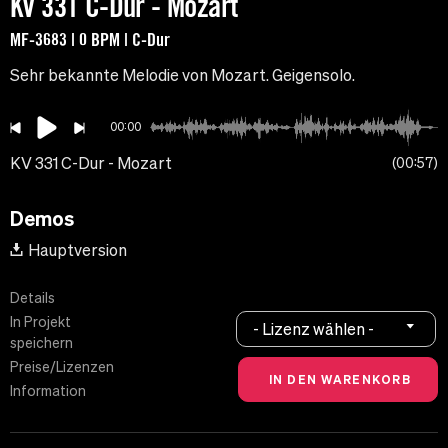
KV 331 C-Dur - Mozart
MF-3683 | 0 BPM | C-Dur
Sehr bekannte Melodie von Mozart. Geigensolo.
00:00
KV 331 C-Dur - Mozart
00:57
Demos
Hauptversion
Details
In Projekt
- Lizenz wählen -
speichern
Preise/Lizenzen
Information