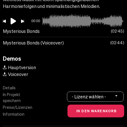
Harmoniefolgen und minimalistischen Melodien.
00:00
Mysterious Bonds
02:45
Mysterious Bonds (Voiceover)
02:44
Demos
Hauptversion
Voiceover
Details
In Projekt
- Lizenz wählen -
speichern
Preise/Lizenzen
Information