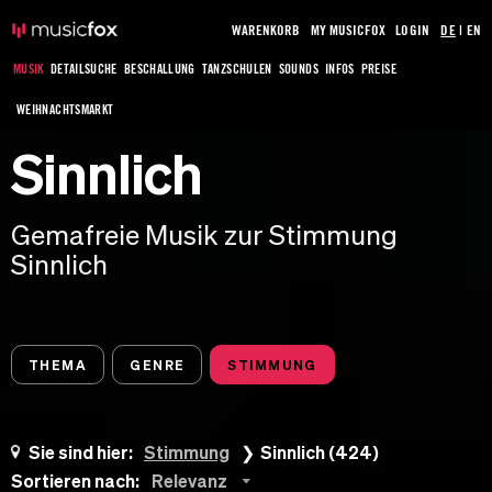
WARENKORB
MY MUSICFOX
LOGIN
DE
|
EN
MUSIK
DETAILSUCHE
BESCHALLUNG
TANZSCHULEN
SOUNDS
INFOS
PREISE
WEIHNACHTSMARKT
Sinnlich
Gemafreie Musik zur Stimmung
Sinnlich
THEMA
GENRE
STIMMUNG
Sie sind hier:
Stimmung
Sinnlich (424)
Sortieren nach:
Relevanz