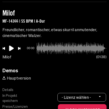
Milof
MF-14366 | 55 BPM | A-Dur
Freundlicher, romantischer, etwas skurril anmutender,
cinematischer Walzer.
00:00
Milof
01:38
Demos
Hauptversion
Details
In Projekt
- Lizenz wählen -
speichern
Preise/Lizenzen