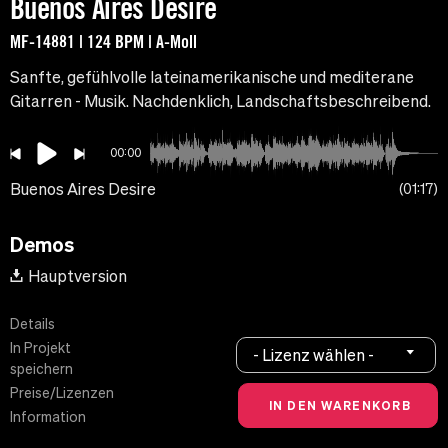
Buenos Aires Desire
MF-14881 | 124 BPM | A-Moll
Sanfte, gefühlvolle lateinamerikanische und mediterane
Gitarren - Musik. Nachdenklich, Landschaftsbeschreibend.
00:00
Buenos Aires Desire
01:17
Demos
Hauptversion
Details
In Projekt
- Lizenz wählen -
speichern
Preise/Lizenzen
Information