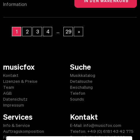
Information
...
1
2
3
4
29
»
musicfox
Suche
Kontakt
Musikkatalog
Lizenzen & Preise
Detailsuche
Team
Beschallung
AGB
Telefon
Datenschutz
Sounds
Impressum
Services
Kontakt
Info & Service
E-Mail: info@musicfox.com
Auftragskomposition
Telefon: +49 (0) 6181 43 42 775
FAQ
Fax: +49 (0) 6181 43 45 609