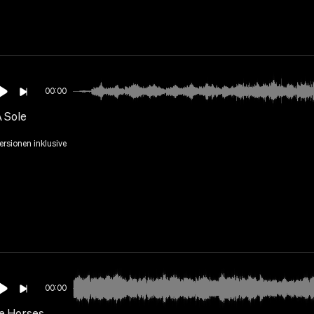
00:00
A Sole
Versionen inklusive
00:00
e Horses