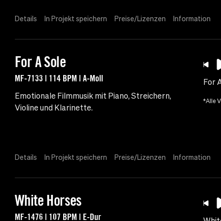
Details
In Projekt speichern
Preise/Lizenzen
Information
For A Sole
MF-7133 | 114 BPM | A-Moll
For 
Emotionale Filmmusik mit Piano, Streichern,
*Alle 
Violine und Klarinette.
Details
In Projekt speichern
Preise/Lizenzen
Information
White Horses
MF-1476 | 107 BPM | E-Dur
Whit