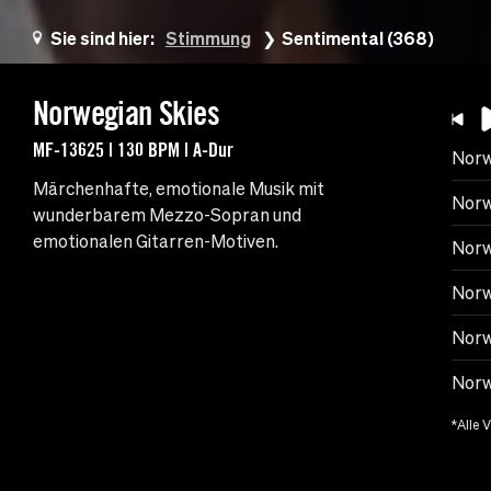
Sie sind hier:
Stimmung
Sentimental (368)
Norwegian Skies
MF-13625 | 130 BPM | A-Dur
Norw
Märchenhafte, emotionale Musik mit
Norw
wunderbarem Mezzo-Sopran und
emotionalen Gitarren-Motiven.
Norw
Norw
Norw
Norw
*Alle 