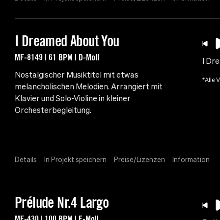
I Dreamed About You
MF-8149 | 61 BPM | D-Moll
I Dr
Nostalgischer Musiktitel mit etwas
*Alle 
melancholischen Melodien. Arrangiert mit
Klavier und Solo-Violine in kleiner
Orchesterbegleitung.
Details
In Projekt speichern
Preise/Lizenzen
Information
Prélude Nr.4 Largo
MF-430 | 100 BPM | E-Moll