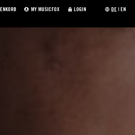
ENKORB
MY MUSICFOX
LOGIN
DE
|
EN