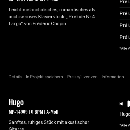
Prél
Leicht melancholisches, romantisches als
Prél
auch seriöses Klavierstück. „Prélude Nr.4
Largo” von Frédéric Chopin.
Prél
Prél
*Alle 
Details
In Projekt speichern
Preise/Lizenzen
Information
Hugo
MF-14909 | 0 BPM | A-Moll
Hug
Sanftes, ruhiges Stück mit akustischer
*Alle 
Gitarre