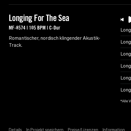
Longing For The Sea
MF-8574 | 105 BPM | C-Dur
Long
Romantischer, nordisch klingender Akustik-
Long
Track.
Longi
Long
Long
Long
*Alle 
Details
In Projekt speichern
Preise/Lizenzen
Information