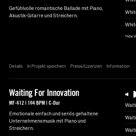
Gefühlvolle romantische Ballade mit Piano,
Whit
Akustik-Gitarre und Streichern.
Whit
*Alle 
Details
In Projekt speichern
Preise/Lizenzen
Information
Waiting For Innovation
MF-612 | 104 BPM | C-Dur
Wait
Emotionale einfach und seriös gehaltene
Waiti
Unternehmensmusik mit Piano und
Streichern.
Wait