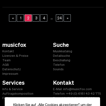
...
«
1
2
3
4
24
»
musicfox
Suche
Kontakt
Musikkatalog
Lizenzen & Preise
Detailsuche
Team
Beschallung
AGB
Telefon
Datenschutz
Sounds
Impressum
Services
Kontakt
Info & Service
E-Mail: info@musicfox.com
Auftragskomposition
Telefon: +49 (0) 6181 43 42 775
FAQ
Fax: +49 (0) 6181 43 45 609
Klicken Sie auf „Alle Cookies akzeptieren“, um der