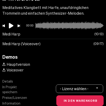
Meditatives Klangbett mit Harfe, unaufdringlichen
Trommeln und einfachen Synthesizer-Melodien.
00:00
Medi Harp
10:13
Medi Harp (Voiceover)
09:17
Demos
Hauptversion
Voiceover
Details
In Projekt
- Lizenz wählen -
speichern
Preise/Lizenzen
Information