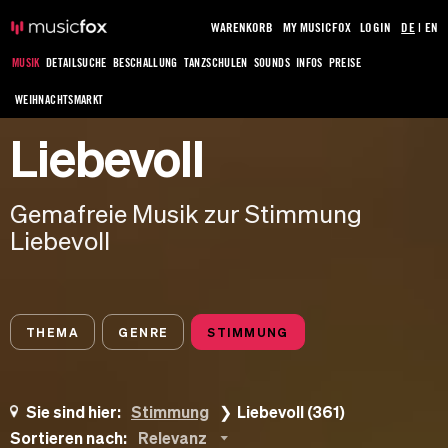
WARENKORB
MY MUSICFOX
LOGIN
DE
|
EN
MUSIK
DETAILSUCHE
BESCHALLUNG
TANZSCHULEN
SOUNDS
INFOS
PREISE
WEIHNACHTSMARKT
Liebevoll
Gemafreie Musik zur Stimmung
Liebevoll
THEMA
GENRE
STIMMUNG
Sie sind hier:
Stimmung
Liebevoll (361)
Sortieren nach:
Relevanz