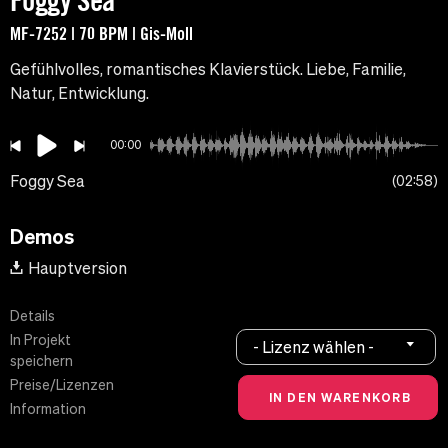
Foggy Sea
MF-7252 | 70 BPM | Gis-Moll
Gefühlvolles, romantisches Klavierstück. Liebe, Familie,
Natur, Entwicklung.
00:00
Foggy Sea
02:58
Demos
Hauptversion
Details
In Projekt
- Lizenz wählen -
speichern
Preise/Lizenzen
Information