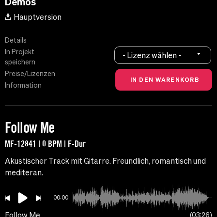
Demos
Hauptversion
Details
In Projekt
- Lizenz wählen -
speichern
Preise/Lizenzen
Information
Follow Me
MF-12841 | 0 BPM | F-Dur
Akustischer Track mit Gitarre. Freundlich, romantisch und
mediteran.
00:00
Follow Me
03:26