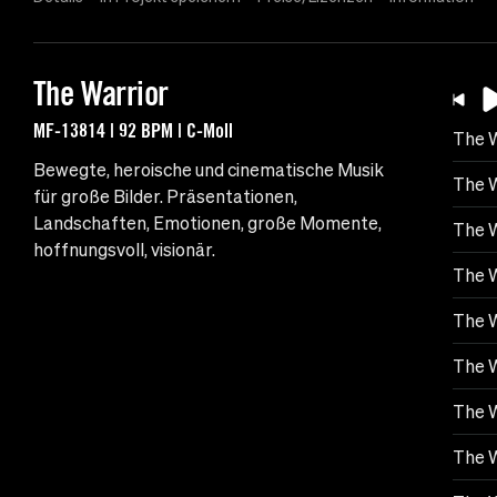
The Warrior
MF-13814 | 92 BPM | C-Moll
The W
Bewegte, heroische und cinematische Musik
The W
für große Bilder. Präsentationen,
Landschaften, Emotionen, große Momente,
The W
hoffnungsvoll, visionär.
The W
The W
The W
The W
The W