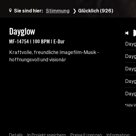
Sie sind hier:
Stimmung
Glücklich (926)
Dayglow
MF-14754 | 100 BPM | E-Dur
Dayg
Kraftvolle, freundliche Imagefilm-Musik -
Dayg
hoffnungsvoll und visionär
Dayg
Dayg
Dayg
*Alle 
Details
In Projekt speichern
Preise/Lizenzen
Information