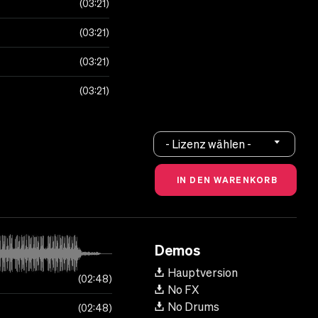
03:21
03:21
03:21
03:21
- Lizenz wählen -
Demos
Hauptversion
02:48
No FX
No Drums
02:48