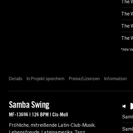
The W
The W
The W
The W
*Alle V
Details
In Projekt speichern
Preise/Lizenzen
Information
Samba Swing
MF-13696 | 126 BPM | Cis-Moll
Samb
Fröhliche, mitreißende Latin-Club-Musik.
Samb
Lebensfreude, Lateinamerika, Tanz.