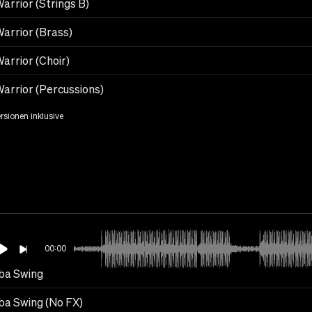
arrior (Strings B)
arrior (Brass)
arrior (Choir)
arrior (Percussions)
ersionen inklusive
00:00
a Swing
a Swing (No FX)