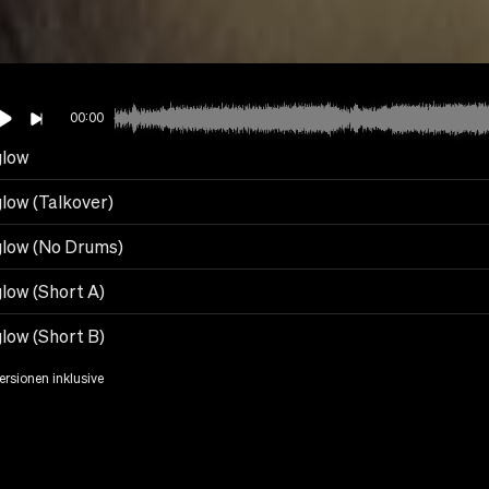
00:00
low
low (Talkover)
low (No Drums)
low (Short A)
low (Short B)
Versionen inklusive