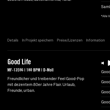
Samb
*Alle 
Details
In Projekt speichern
Preise/Lizenzen
Information
Good Life
MF-13596 | 180 BPM | D-Moll
Good
Freundlicher und treibender Feel Good-Pop
Good
mit dezentem 80er Jahre Flair. Urlaub,
Freunde, urban.
Good
Good