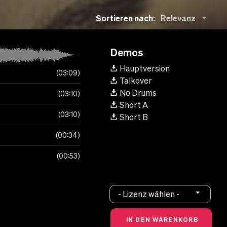
Sortieren nach:
Relevanz
Demos
Hauptversion
03:09
Talkover
No Drums
03:10
Short A
03:10
Short B
00:34
00:53
- Lizenz wählen -