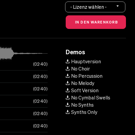
- Lizenz wählen -
Demos
Hauptversion
02:40
No Choir
No Percussion
02:40
No Melody
02:40
Soft Version
No Cymbal Swells
02:40
No Synths
Synths Only
02:40
02:40