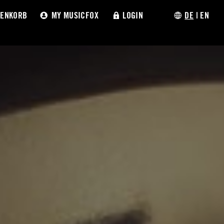
ENKORB
MY MUSICFOX
LOGIN
DE
|
EN