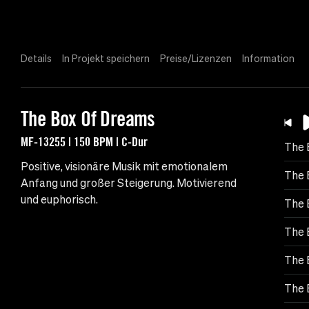
Details
In Projekt speichern
Preise/Lizenzen
Information
The Box Of Dreams
MF-13255 | 150 BPM | C-Dur
The 
Positive, visionäre Musik mit emotionalem
The 
Anfang und großer Steigerung. Motivierend
und euphorisch.
The 
The 
The 
The 