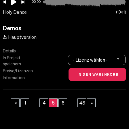
00:00
Holy Dance
13:11
Demos
Hauptversion
Details
In Projekt
- Lizenz wählen -
speichern
Preise/Lizenzen
Information
...
...
«
1
4
5
6
48
»