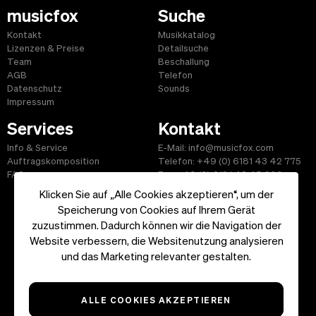
musicfox
Suche
Kontakt
Musikkatalog
Lizenzen & Preise
Detailsuche
Team
Beschallung
AGB
Telefon
Datenschutz
Sounds
Impressum
Services
Kontakt
Info & Service
E-Mail: info@musicfox.com
Auftragskomposition
Telefon: +49 (0) 6181 43 42 775
FAQ
Fax: +49 (0) 6181 43 45 609
Klicken Sie auf „Alle Cookies akzeptieren“, um der
Speicherung von Cookies auf Ihrem Gerät
zuzustimmen. Dadurch können wir die Navigation der
Website verbessern, die Websitenutzung analysieren
Start
|
Informationen
|
AGB
|
Kontakt
und das Marketing relevanter gestalten.
Copyright ©2026 musicfox.com - Gemafreie Musik. All Rights
Reserved.
ALLE COOKIES AKZEPTIEREN