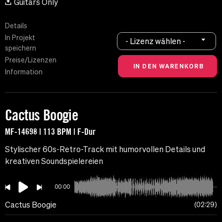
Guitars Only
Details
In Projekt
- Lizenz wählen -
speichern
Preise/Lizenzen
Information
Cactus Boogie
MF-14698 | 113 BPM | F-Dur
Stylischer 60s-Retro-Track mit humorvollen Details und
kreativen Soundspielereien
00:00
Cactus Boogie
02:29