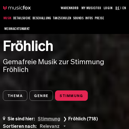
WARENKORB
MY MUSICFOX
LOGIN
DE
|
EN
MUSIK
DETAILSUCHE
BESCHALLUNG
TANZSCHULEN
SOUNDS
INFOS
PREISE
WEIHNACHTSMARKT
Fröhlich
Gemafreie Musik zur Stimmung
Fröhlich
THEMA
GENRE
STIMMUNG
Sie sind hier:
Stimmung
Fröhlich (718)
Sortieren nach:
Relevanz