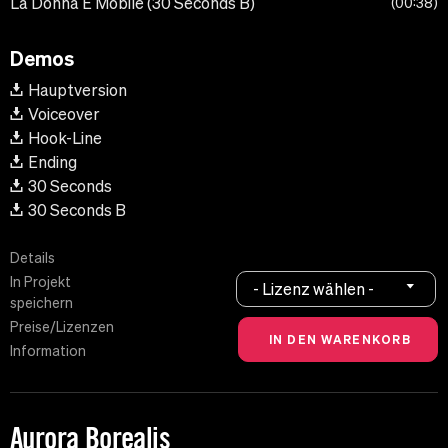
La Donna E Mobile (30 Seconds B)
00:38
Demos
Hauptversion
Voiceover
Hook-Line
Ending
30 Seconds
30 Seconds B
Details
In Projekt
- Lizenz wählen -
speichern
Preise/Lizenzen
Information
Aurora Borealis