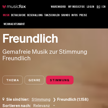
WARENKORB
MY MUSICFOX
LOGIN
DE
|
EN
MUSIK
DETAILSUCHE
BESCHALLUNG
TANZSCHULEN
SOUNDS
INFOS
PREISE
WEIHNACHTSMARKT
Freundlich
Gemafreie Musik zur Stimmung
Freundlich
THEMA
GENRE
STIMMUNG
Sie sind hier:
Stimmung
Freundlich (1.158)
Sortieren nach:
Relevanz