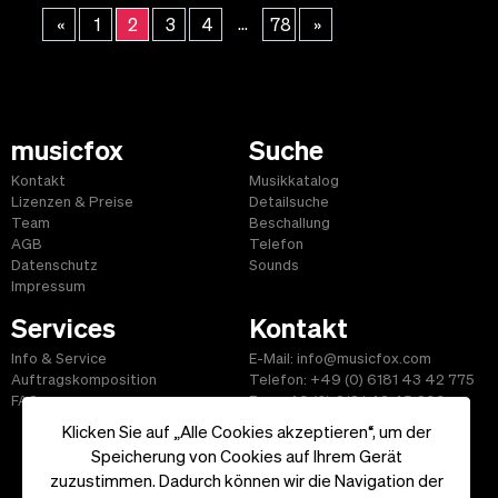
...
«
1
2
3
4
78
»
musicfox
Suche
Kontakt
Musikkatalog
Lizenzen & Preise
Detailsuche
Team
Beschallung
AGB
Telefon
Datenschutz
Sounds
Impressum
Services
Kontakt
Info & Service
E-Mail: info@musicfox.com
Auftragskomposition
Telefon: +49 (0) 6181 43 42 775
FAQ
Fax: +49 (0) 6181 43 45 609
Klicken Sie auf „Alle Cookies akzeptieren“, um der
Speicherung von Cookies auf Ihrem Gerät
zuzustimmen. Dadurch können wir die Navigation der