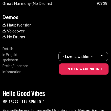
Great Harmony (No Drums)
03:38
Demos
Hauptversion
Voiceover
No Drums
Details
In Projekt
- Lizenz wählen -
speichern
Preise/Lizenzen
Information
Hello Good Vibes
MF-15277 | 112 BPM | D-Dur
Freundliche und humorvolle Urlaubsmusik. Reisen, Familie,