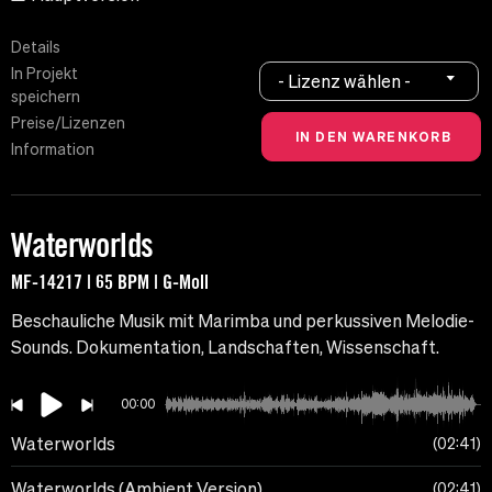
Details
In Projekt
- Lizenz wählen -
speichern
Preise/Lizenzen
Information
Waterworlds
MF-14217 | 65 BPM | G-Moll
Beschauliche Musik mit Marimba und perkussiven Melodie-
Sounds. Dokumentation, Landschaften, Wissenschaft.
00:00
Waterworlds
02:41
Waterworlds (Ambient Version)
02:41