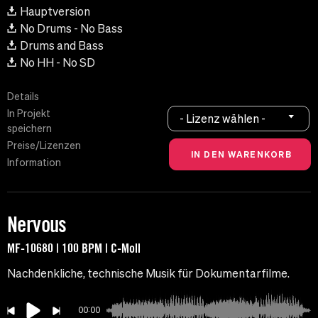
Hauptversion
No Drums - No Bass
Drums and Bass
No HH - No SD
Details
In Projekt
- Lizenz wählen -
speichern
Preise/Lizenzen
Information
Nervous
MF-10680 | 100 BPM | C-Moll
Nachdenkliche, technische Musik für Dokumentarfilme.
00:00