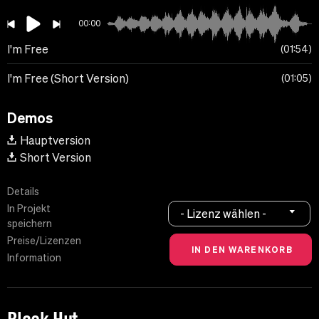
00:00
I'm Free
01:54
I'm Free (Short Version)
01:05
Demos
Hauptversion
Short Version
Details
In Projekt
- Lizenz wählen -
speichern
Preise/Lizenzen
Information