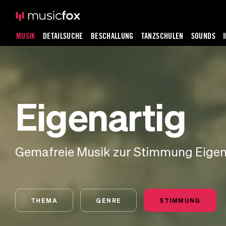
MUSIK
DETAILSUCHE
BESCHALLUNG
TANZSCHULEN
SOUNDS
Eigenartig
Gemafreie Musik zur Stimmung Eigen
THEMA
GENRE
STIMMUNG