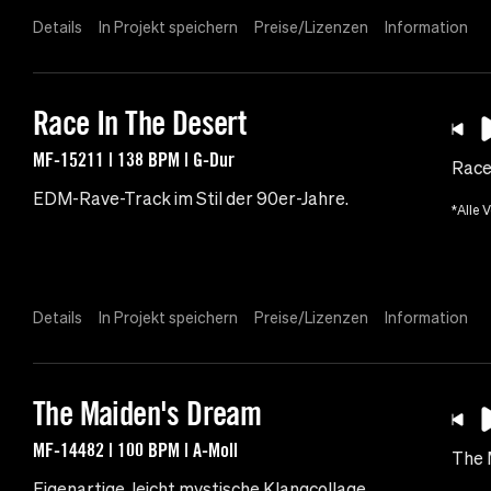
Details
In Projekt speichern
Preise/Lizenzen
Information
Race In The Desert
MF-15211 | 138 BPM | G-Dur
Race
EDM-Rave-Track im Stil der 90er-Jahre.
*Alle 
Details
In Projekt speichern
Preise/Lizenzen
Information
The Maiden's Dream
MF-14482 | 100 BPM | A-Moll
The 
Eigenartige, leicht mystische Klangcollage.