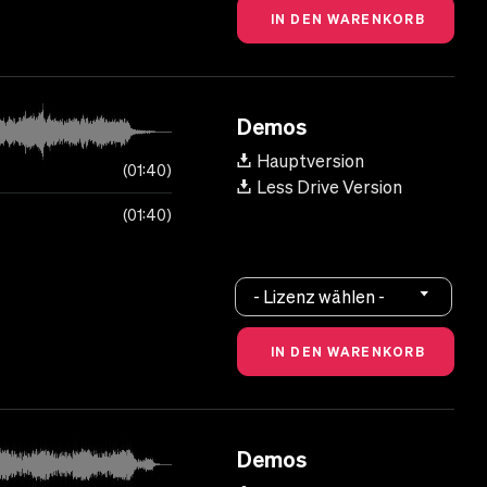
Demos
Hauptversion
01:40
Less Drive Version
01:40
- Lizenz wählen -
Demos