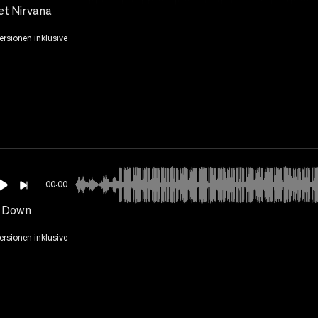
et Nirvana
Versionen inklusive
00:00
 Down
Versionen inklusive