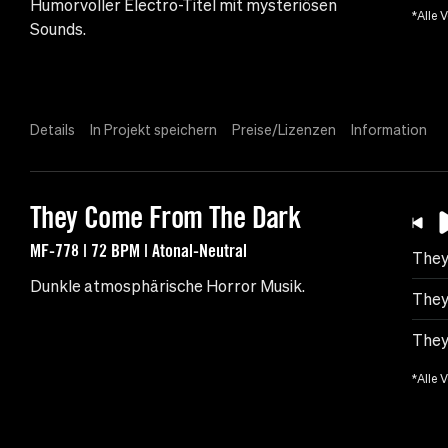
Humorvoller Electro-Titel mit mysteriösen
*Alle 
Sounds.
Details
In Projekt speichern
Preise/Lizenzen
Information
They Come From The Dark
MF-778 | 72 BPM | Atonal-Neutral
They
Dunkle atmosphärische Horror Musik.
They
They
*Alle 