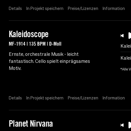
Details
In Projekt speichern
Preise/Lizenzen
Information
Kaleidoscope
MF-1914 | 135 BPM | D-Moll
Kale
Ernste, orchestrale Musik - leicht
Kale
fantastisch. Cello spielt einprägsames
Motiv.
*Alle 
Details
In Projekt speichern
Preise/Lizenzen
Information
Planet Nirvana