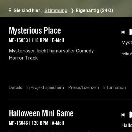
Sie sind hier:
Stimmung
Eigenartig (340)
Mysterious Place
MF-15053 | 118 BPM | E-Moll
Myst
Mysteriöser, leicht humorvoller Comedy-
*Alle 
Horror-Track
Details
In Projekt speichern
Preise/Lizenzen
Information
Halloween Mini Game
MF-15046 | 120 BPM | A-Moll
Hall