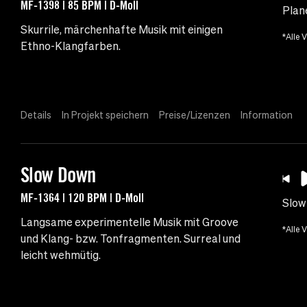
MF-1398 | 85 BPM | D-Moll
Plan
Skurrile, märchenhafte Musik mit einigen
*Alle 
Ethno-Klangfarben.
Details
In Projekt speichern
Preise/Lizenzen
Information
Slow Down
MF-1364 | 120 BPM | D-Moll
Slow
Langsame experimentelle Musik mit Groove
*Alle 
und Klang- bzw. Tonfragmenten. Surreal und
leicht wehmütig.