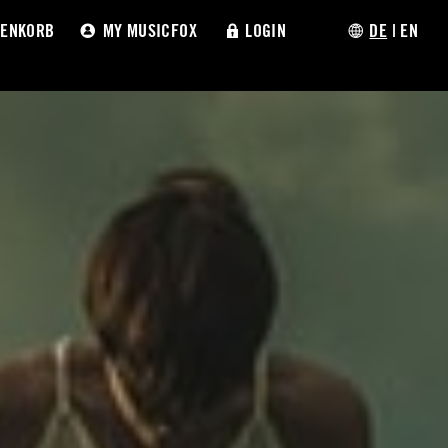
ENKORB
MY MUSICFOX
LOGIN
DE
|
EN