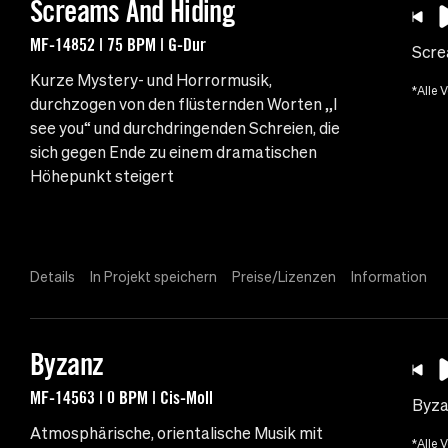
Screams And Hiding
MF-14852 | 75 BPM | G-Dur
Scre
Kurze Mystery- und Horrormusik,
*Alle 
durchzogen von den flüsternden Worten „I
see you“ und durchdringenden Schreien, die
sich gegen Ende zu einem dramatischen
Höhepunkt steigert
Details
In Projekt speichern
Preise/Lizenzen
Information
Byzanz
MF-14563 | 0 BPM | Cis-Moll
Byz
Atmosphärische, orientalische Musik mit
*Alle 