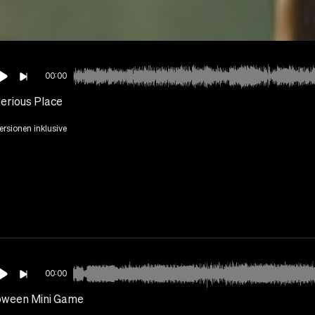
00:00
erious Place
Versionen inklusive
00:00
oween Mini Game