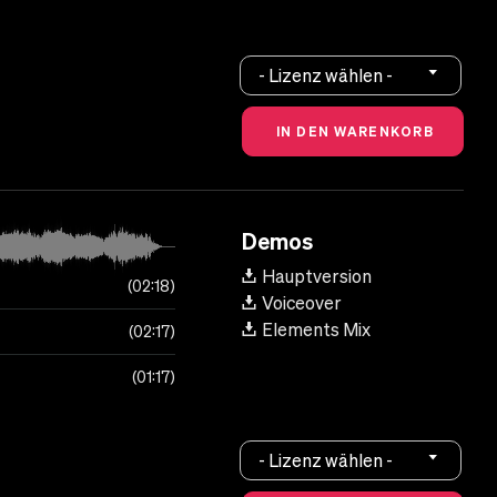
- Lizenz wählen -
Demos
Hauptversion
02:18
Voiceover
Elements Mix
02:17
01:17
- Lizenz wählen -