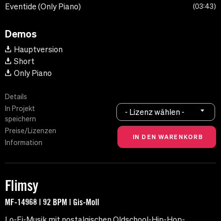
Eventide (Only Piano)
03:43
Demos
Hauptversion
Short
Only Piano
Details
In Projekt
- Lizenz wählen -
speichern
Preise/Lizenzen
Information
Flimsy
MF-14968 | 92 BPM | Gis-Moll
Lo-Fi-Musik mit nostalgischen Oldschool-Hip-Hop-