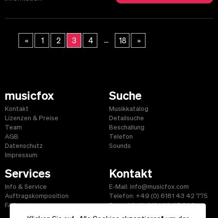
...
«
1
2
3
4
18
»
musicfox
Suche
Kontakt
Musikkatalog
Lizenzen & Preise
Detailsuche
Team
Beschallung
AGB
Telefon
Datenschutz
Sounds
Impressum
Services
Kontakt
Info & Service
E-Mail: info@musicfox.com
Auftragskomposition
Telefon: +49 (0) 6181 43 42 775
FAQ
Fax: +49 (0) 6181 43 45 609