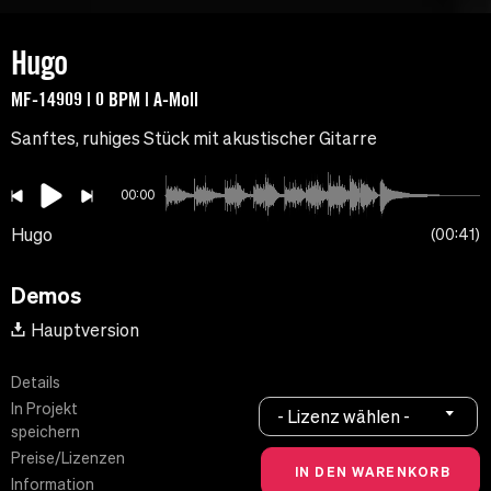
Hugo
MF-14909 | 0 BPM | A-Moll
Sanftes, ruhiges Stück mit akustischer Gitarre
00:00
Hugo
00:41
Demos
Hauptversion
Details
In Projekt
- Lizenz wählen -
speichern
Preise/Lizenzen
Information