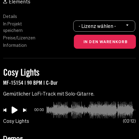
Elements
Details
In Projekt
- Lizenz wählen -
speichern
Preise/Lizenzen
Information
Cosy Lights
MF-15154 | 90 BPM | C-Dur
Gemütlicher LoFi-Track mit Solo-Gitarre.
00:00
Cosy Lights
02:12
Demos