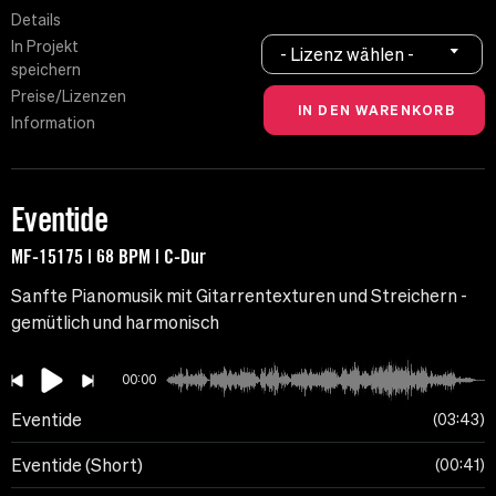
Details
In Projekt
- Lizenz wählen -
speichern
Preise/Lizenzen
Information
Eventide
MF-15175 | 68 BPM | C-Dur
Sanfte Pianomusik mit Gitarrentexturen und Streichern -
gemütlich und harmonisch
00:00
Eventide
03:43
Eventide (Short)
00:41