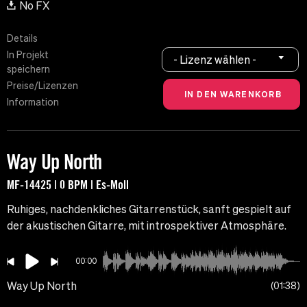
No FX
Details
In Projekt
- Lizenz wählen -
speichern
Preise/Lizenzen
Information
Way Up North
MF-14425 | 0 BPM | Es-Moll
Ruhiges, nachdenkliches Gitarrenstück, sanft gespielt auf
der akustischen Gitarre, mit introspektiver Atmosphäre.
00:00
Way Up North
01:38