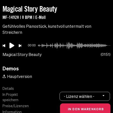
Magical Story Beauty
MF-14928 | 0 BPM | E-Moll
Gefühlvolles Pianostück, kunstvoll untermalt von
Streichern
00:00
Magical Story Beauty
01:51
Demos
Hauptversion
Details
In Projekt
- Lizenz wählen -
speichern
Preise/Lizenzen
Information