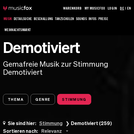
WARENKORB
MY MUSICFOX
LOGIN
DE
|
EN
MUSIK
DETAILSUCHE
BESCHALLUNG
TANZSCHULEN
SOUNDS
INFOS
PREISE
WEIHNACHTSMARKT
Demotiviert
Gemafreie Musik zur Stimmung
Demotiviert
THEMA
GENRE
STIMMUNG
Sie sind hier:
Stimmung
Demotiviert (259)
Sortieren nach:
Relevanz