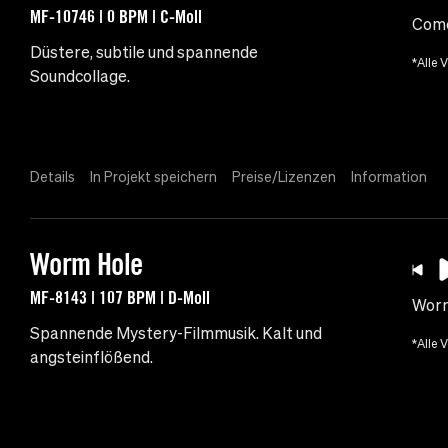
MF-10746 | 0 BPM | C-Moll
Come
Düstere, subtile und spannende
*Alle 
Soundcollage.
Details
In Projekt speichern
Preise/Lizenzen
Information
Worm Hole
MF-8143 | 107 BPM | D-Moll
Worm
Spannende Mystery-Filmmusik. Kalt und
*Alle 
angsteinflößend.