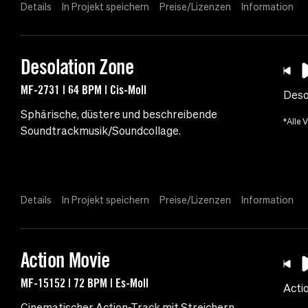
Details
In Projekt speichern
Preise/Lizenzen
Information
Desolation Zone
MF-2731 | 64 BPM | Cis-Moll
Deso
Sphärische, düstere und beschreibende
*Alle 
Soundtrackmusik/Soundcollage.
Details
In Projekt speichern
Preise/Lizenzen
Information
Action Movie
MF-15152 | 72 BPM | Es-Moll
Acti
Cinematischer Action-Track mit Streichern