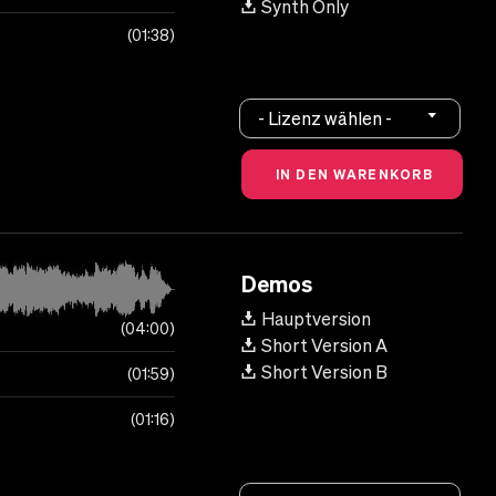
Synth Only
01:38
- Lizenz wählen -
Demos
Hauptversion
04:00
Short Version A
Short Version B
01:59
01:16