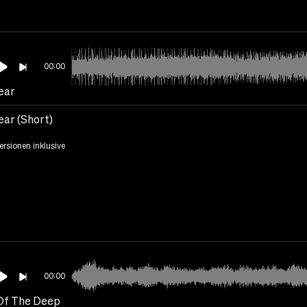
00:00
ear
ear (Short)
Versionen inklusive
00:00
Of The Deep