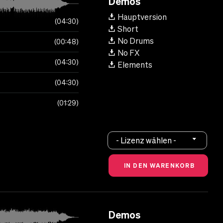
Demos
Hauptversion
04:30
Short
No Drums
00:48
No FX
04:30
Elements
04:30
01:29
- Lizenz wählen -
Demos