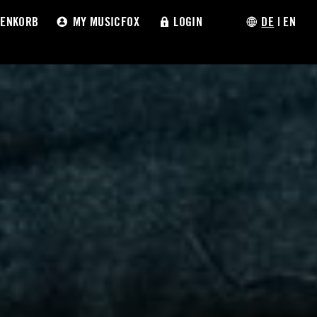
ENKORB
MY MUSICFOX
LOGIN
DE
|
EN