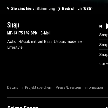
Sie sind hier:
Stimmung
Bedrohlich (635)
Snap
MF-13175 | 92 BPM | G-Moll
Sna
Action-Musik mit viel Bass. Urban, moderner
Snap
Lifestyle.
Snap
*Alle 
Details
In Projekt speichern
Preise/Lizenzen
Information