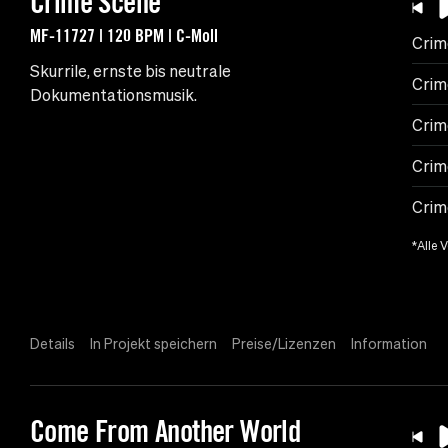
Crime Scene
MF-11727 | 120 BPM | C-Moll
Crim
Skurrile, ernste bis neutrale
Crim
Dokumentationsmusik.
Crim
Crim
Crim
*Alle 
Details
In Projekt speichern
Preise/Lizenzen
Information
Come From Another World