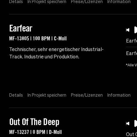
Details
In Projekt speichern
Preise/Lizenzen
Information
Earfear
MF-13805 | 100 BPM | C-Moll
Earf
Technischer, sehr energetischer Industrial-
Earf
Track. Industrie und Produktion.
*Alle 
Details
In Projekt speichern
Preise/Lizenzen
Information
Out Of The Deep
MF-13237 | 0 BPM | D-Moll
Out 