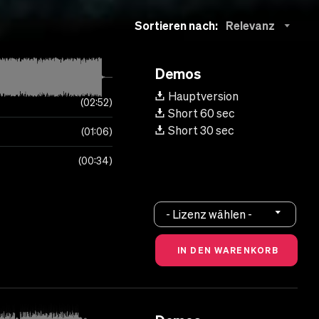
Sortieren nach:
Relevanz
Demos
Hauptversion
02:52
Short 60 sec
Short 30 sec
01:06
00:34
- Lizenz wählen -