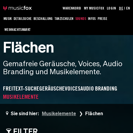
WARENKORB
MY MUSICFOX
LOGIN
DE
|
EN
MUSIK
DETAILSUCHE
BESCHALLUNG
TANZSCHULEN
SOUNDS
INFOS
PREISE
WEIHNACHTSMARKT
Flächen
Gemafreie Geräusche, Voices, Audio
Branding und Musikelemente.
FREITEXT-SUCHE
GERÄUSCHE
VOICES
AUDIO BRANDING
MUSIKELEMENTE
Sie sind hier:
Musikelemente
Flächen
FILTER