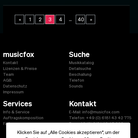
...
«
1
2
3
4
40
»
musicfox
Suche
Kontakt
Musikkatalog
Lizenzen & Preise
Detailsuche
Team
Beschallung
AGB
Telefon
Datenschutz
Sounds
Impressum
Services
Kontakt
Info & Service
E-Mail: info@musicfox.com
Auftragskomposition
Telefon: +49 (0) 6181 43 42 775
FAQ
Fax: +49 (0) 6181 43 45 609
Klicken Sie auf „Alle Cookies akzeptieren“, um der