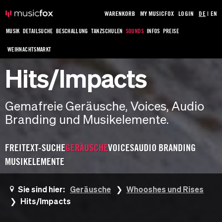
WARENKORB
MY MUSICFOX
LOGIN
DE
|
EN
MUSIK
DETAILSUCHE
BESCHALLUNG
TANZSCHULEN
SOUNDS
INFOS
PREISE
WEIHNACHTSMARKT
Hits/Impacts
Gemafreie Geräusche, Voices, Audio
Branding und Musikelemente.
FREITEXT-SUCHE
GERÄUSCHE
VOICES
AUDIO BRANDING
MUSIKELEMENTE
Sie sind hier:
Geräusche
Whooshes und Rises
Hits/Impacts