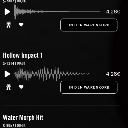
S-2802 | 00:04
4,28€
Hollow Impact 1
S-1214 | 00:01
4,28€
Water Morph Hit
S-9057 | 00:04