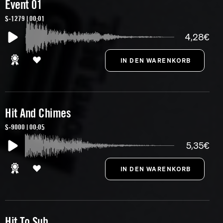
Event 01
S-1279 | 00:01
4,28€
Hit And Chimes
S-9000 | 00:05
5,35€
Hit To Sub