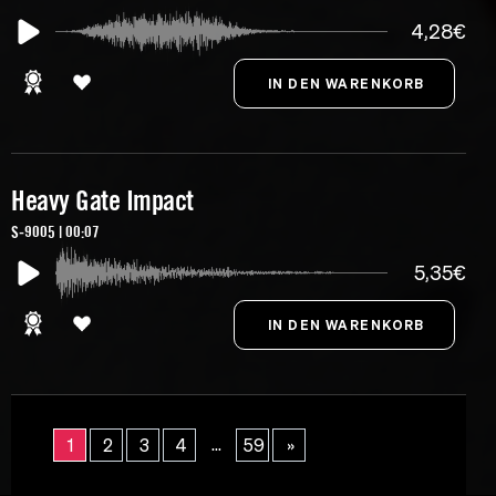
4,28€
Heavy Gate Impact
S-9005 | 00:07
5,35€
...
1
2
3
4
59
»