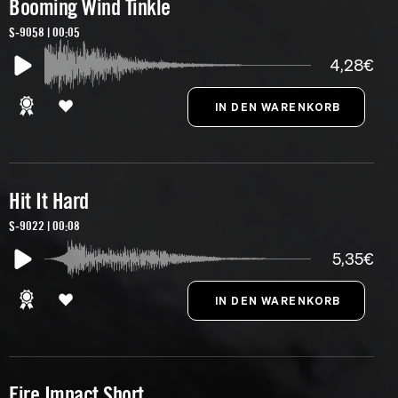
Booming Wind Tinkle
S-9058 | 00:05
4,28€
Hit It Hard
S-9022 | 00:08
5,35€
Fire Impact Short