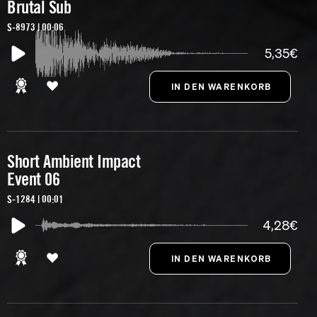
Brutal Sub
S-8973 | 00:06
5,35€
Short Ambient Impact
Event 06
S-1284 | 00:01
4,28€