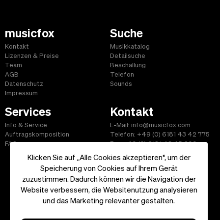
musicfox
Suche
Kontakt
Musikkatalog
Lizenzen & Preise
Detailsuche
Team
Beschallung
AGB
Telefon
Datenschutz
Sounds
Impressum
Services
Kontakt
Info & Service
E-Mail: info@musicfox.com
Auftragskomposition
Telefon: +49 (0) 6181 43 42 775
FAQ
Fax: +49 (0) 6181 43 45 609
Klicken Sie auf „Alle Cookies akzeptieren“, um der
Speicherung von Cookies auf Ihrem Gerät
zuzustimmen. Dadurch können wir die Navigation der
Website verbessern, die Websitenutzung analysieren
Start
|
Informationen
|
AGB
|
Kontakt
und das Marketing relevanter gestalten.
Copyright ©2026 musicfox.com - Gemafreie Musik. All Rights
Reserved.