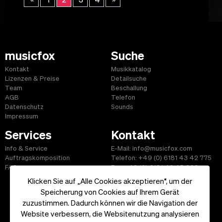
musicfox
Suche
Kontakt
Musikkatalog
Lizenzen & Preise
Detailsuche
Team
Beschallung
AGB
Telefon
Datenschutz
Sounds
Impressum
Services
Kontakt
Info & Service
E-Mail: info@musicfox.com
Auftragskomposition
Telefon: +49 (0) 6181 43 42 775
FAQ
Fax: +49 (0) 6181 43 45 609
Klicken Sie auf „Alle Cookies akzeptieren“, um der
Speicherung von Cookies auf Ihrem Gerät
zuzustimmen. Dadurch können wir die Navigation der
Website verbessern, die Websitenutzung analysieren
Start
|
Informationen
|
AGB
|
Kontakt