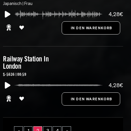
Japanisch | Frau
4,28€
Railway Station In
London
S-5636 | 00:59
4,28€
«
1
2
3
4
»