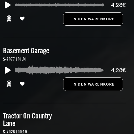
4,28€
Basement Garage
S-7077 | 01:01
4,28€
Tractor On Country
Lane
S-7026 | 00:19