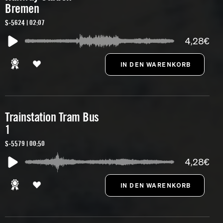
Bremen
S-5624 | 02:07
4,28€
Trainstation Tram Bus
1
S-5579 | 00:50
4,28€