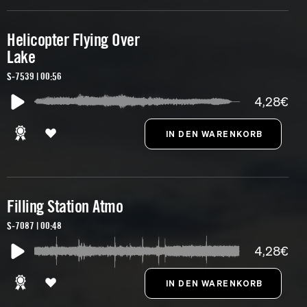
Helicopter Flying Over
Lake
S-7539 | 00:56
4,28€
Filling Station Atmo
S-7087 | 00:48
4,28€