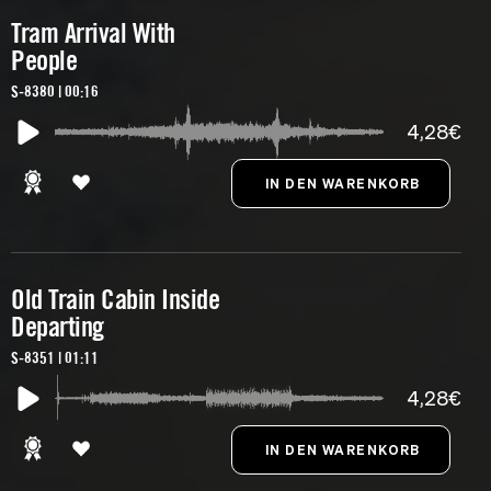
Tram Arrival With
People
S-8380 | 00:16
4,28€
Old Train Cabin Inside
Departing
S-8351 | 01:11
4,28€