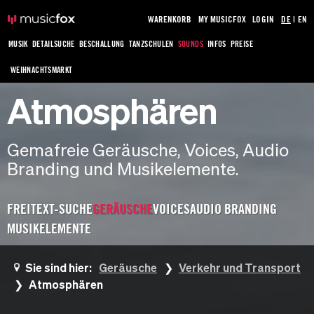
WARENKORB
MY MUSICFOX
LOGIN
DE
|
EN
MUSIK
DETAILSUCHE
BESCHALLUNG
TANZSCHULEN
SOUNDS
INFOS
PREISE
WEIHNACHTSMARKT
Atmosphären
Gemafreie Geräusche, Voices, Audio
Branding und Musikelemente.
FREITEXT-SUCHE
GERÄUSCHE
VOICES
AUDIO BRANDING
MUSIKELEMENTE
Sie sind hier:
Geräusche
Verkehr und Transport
Atmosphären