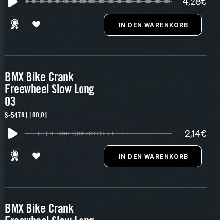
4,28€
BMX Bike Crank
Freewheel Slow Long
03
S-54781 | 00:01
2,14€
BMX Bike Crank