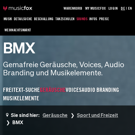
WARENKORB
MY MUSICFOX
LOGIN
DE
|
EN
MUSIK
DETAILSUCHE
BESCHALLUNG
TANZSCHULEN
SOUNDS
INFOS
PREISE
WEIHNACHTSMARKT
BMX
Gemafreie Geräusche, Voices, Audio
Branding und Musikelemente.
FREITEXT-SUCHE
GERÄUSCHE
VOICES
AUDIO BRANDING
MUSIKELEMENTE
Sie sind hier:
Geräusche
Sport und Freizeit
BMX