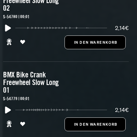
Freewheel Slow Long
02
S-54780 | 00:01
2,14€
BMX Bike Crank
Freewheel Slow Long
01
S-54779 | 00:01
2,14€