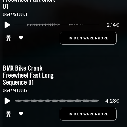
01
S-54775 | 00:01
2,14€
BMX Bike Crank
Freewheel Fast Long
Sequence 01
S-54774 | 00:12
4,28€