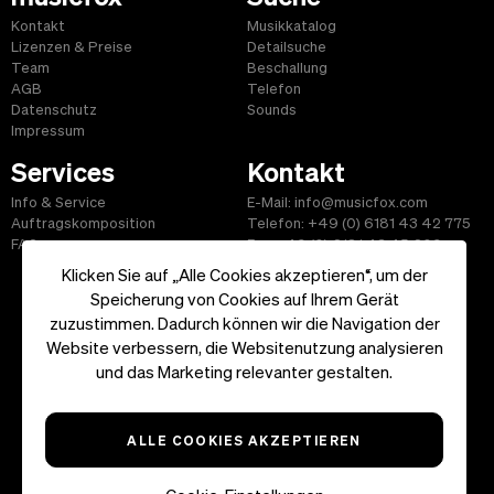
Kontakt
Musikkatalog
Lizenzen & Preise
Detailsuche
Team
Beschallung
AGB
Telefon
Datenschutz
Sounds
Impressum
Services
Kontakt
Info & Service
E-Mail: info@musicfox.com
Auftragskomposition
Telefon: +49 (0) 6181 43 42 775
FAQ
Fax: +49 (0) 6181 43 45 609
Klicken Sie auf „Alle Cookies akzeptieren“, um der
Speicherung von Cookies auf Ihrem Gerät
zuzustimmen. Dadurch können wir die Navigation der
Website verbessern, die Websitenutzung analysieren
Start
|
Informationen
|
AGB
|
Kontakt
und das Marketing relevanter gestalten.
Copyright ©2026 musicfox.com - Gemafreie Musik. All Rights
Reserved.
ALLE COOKIES AKZEPTIEREN