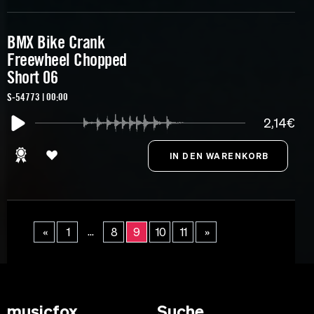
BMX Bike Crank
Freewheel Chopped
Short 06
S-54773 | 00:00
2,14€
...
«
1
8
9
10
11
»
musicfox
Suche