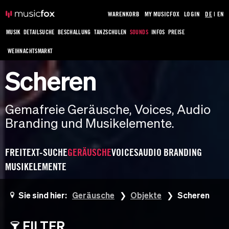
WARENKORB
MY MUSICFOX
LOGIN
DE
|
EN
MUSIK
DETAILSUCHE
BESCHALLUNG
TANZSCHULEN
SOUNDS
INFOS
PREISE
WEIHNACHTSMARKT
Scheren
Gemafreie Geräusche, Voices, Audio
Branding und Musikelemente.
FREITEXT-SUCHE
GERÄUSCHE
VOICES
AUDIO BRANDING
MUSIKELEMENTE
Sie sind hier:
Geräusche
Objekte
Scheren
FILTER