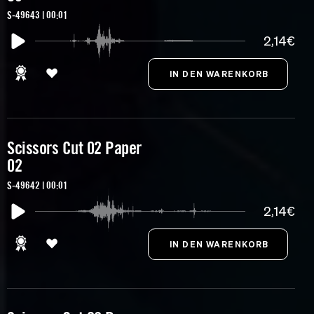
S-49643 | 00:01
2,14€
Scissors Cut 02 Paper
02
S-49642 | 00:01
2,14€