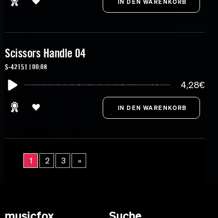
Scissors Handle 04
S-42151 | 00:08
4,28€
1
2
3
»
musicfox
Suche