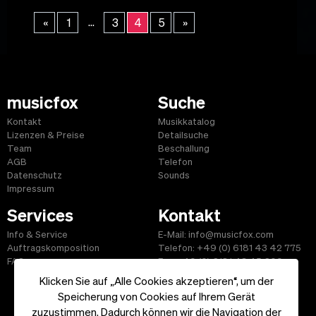
...
«
1
3
4
5
»
musicfox
Suche
Kontakt
Musikkatalog
Lizenzen & Preise
Detailsuche
Team
Beschallung
AGB
Telefon
Datenschutz
Sounds
Impressum
Services
Kontakt
Info & Service
E-Mail: info@musicfox.com
Auftragskomposition
Telefon: +49 (0) 6181 43 42 775
FAQ
Fax: +49 (0) 6181 43 45 609
Klicken Sie auf „Alle Cookies akzeptieren“, um der
Speicherung von Cookies auf Ihrem Gerät
zuzustimmen. Dadurch können wir die Navigation der