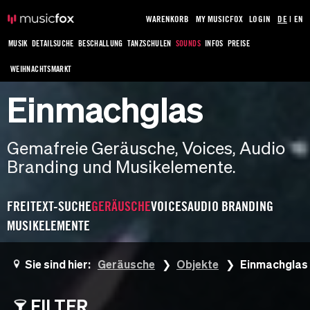
WARENKORB
MY MUSICFOX
LOGIN
DE
|
EN
MUSIK
DETAILSUCHE
BESCHALLUNG
TANZSCHULEN
SOUNDS
INFOS
PREISE
WEIHNACHTSMARKT
Einmachglas
Gemafreie Geräusche, Voices, Audio
Branding und Musikelemente.
FREITEXT-SUCHE
GERÄUSCHE
VOICES
AUDIO BRANDING
MUSIKELEMENTE
Sie sind hier:
Geräusche
Objekte
Einmachglas
FILTER