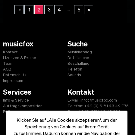
...
«
1
2
3
4
5
»
musicfox
Suche
Kontakt
Musikkatalog
Lizenzen & Preise
Detailsuche
Team
Beschallung
AGB
Telefon
Datenschutz
Sounds
Impressum
Services
Kontakt
Info & Service
E-Mail: info@musicfox.com
Auftragskomposition
Telefon: +49 (0) 6181 43 42 775
FAQ
Fax: +49 (0) 6181 43 45 609
Klicken Sie auf „Alle Cookies akzeptieren“, um der
Speicherung von Cookies auf Ihrem Gerät
zuzustimmen. Dadurch können wir die Navigation der