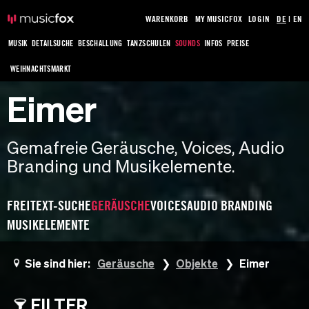
WARENKORB
MY MUSICFOX
LOGIN
DE
|
EN
MUSIK
DETAILSUCHE
BESCHALLUNG
TANZSCHULEN
SOUNDS
INFOS
PREISE
WEIHNACHTSMARKT
Eimer
Gemafreie Geräusche, Voices, Audio
Branding und Musikelemente.
FREITEXT-SUCHE
GERÄUSCHE
VOICES
AUDIO BRANDING
MUSIKELEMENTE
Sie sind hier:
Geräusche
Objekte
Eimer
FILTER