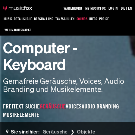
WARENKORB
MY MUSICFOX
LOGIN
DE
|
EN
MUSIK
DETAILSUCHE
BESCHALLUNG
TANZSCHULEN
SOUNDS
INFOS
PREISE
WEIHNACHTSMARKT
Computer -
Keyboard
Gemafreie Geräusche, Voices, Audio
Branding und Musikelemente.
FREITEXT-SUCHE
GERÄUSCHE
VOICES
AUDIO BRANDING
MUSIKELEMENTE
Sie sind hier:
Geräusche
Objekte