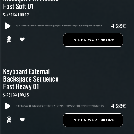
Fast Soft 01
S-25134 | 00:12
4,28€
Keyboard External
Backspace Sequence
Fast Heavy 01
S-25133 | 00:15
4,28€