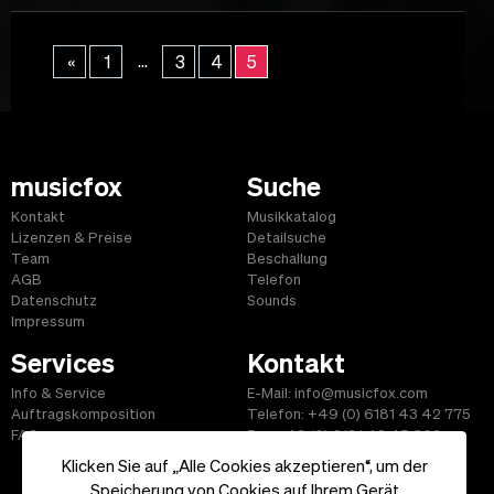
...
«
1
3
4
5
musicfox
Suche
Kontakt
Musikkatalog
Lizenzen & Preise
Detailsuche
Team
Beschallung
AGB
Telefon
Datenschutz
Sounds
Impressum
Services
Kontakt
Info & Service
E-Mail: info@musicfox.com
Auftragskomposition
Telefon: +49 (0) 6181 43 42 775
FAQ
Fax: +49 (0) 6181 43 45 609
Klicken Sie auf „Alle Cookies akzeptieren“, um der
Speicherung von Cookies auf Ihrem Gerät