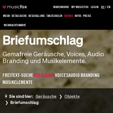
WARENKORB
MY MUSICFOX
LOGIN
DE
|
EN
MUSIK
DETAILSUCHE
BESCHALLUNG
TANZSCHULEN
SOUNDS
INFOS
PREISE
WEIHNACHTSMARKT
Briefumschlag
Gemafreie Geräusche, Voices, Audio
Branding und Musikelemente.
FREITEXT-SUCHE
GERÄUSCHE
VOICES
AUDIO BRANDING
MUSIKELEMENTE
Sie sind hier:
Geräusche
Objekte
Briefumschlag