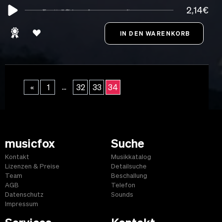
2,14€
...
«
1
32
33
34
musicfox
Suche
Kontakt
Musikkatalog
Lizenzen & Preise
Detailsuche
Team
Beschallung
AGB
Telefon
Datenschutz
Sounds
Impressum