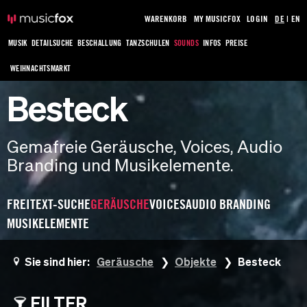
WARENKORB
MY MUSICFOX
LOGIN
DE
|
EN
MUSIK
DETAILSUCHE
BESCHALLUNG
TANZSCHULEN
SOUNDS
INFOS
PREISE
WEIHNACHTSMARKT
Besteck
Gemafreie Geräusche, Voices, Audio
Branding und Musikelemente.
FREITEXT-SUCHE
GERÄUSCHE
VOICES
AUDIO BRANDING
MUSIKELEMENTE
Sie sind hier:
Geräusche
Objekte
Besteck
FILTER