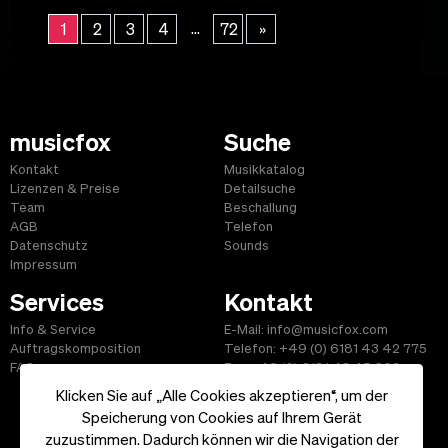
...
1
2
3
4
72
»
musicfox
Suche
Kontakt
Musikkatalog
Lizenzen & Preise
Detailsuche
Team
Beschallung
AGB
Telefon
Datenschutz
Sounds
Impressum
Services
Kontakt
Info & Service
E-Mail: info@musicfox.com
Auftragskomposition
Telefon: +49 (0) 6181 43 42 775
FAQ
Fax: +49 (0) 6181 43 45 609
Klicken Sie auf „Alle Cookies akzeptieren“, um der
Speicherung von Cookies auf Ihrem Gerät
zuzustimmen. Dadurch können wir die Navigation der