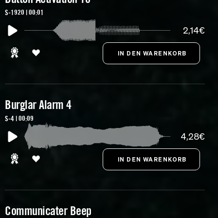
S-1920 | 00:01
2,14€
Burglar Alarm 4
S-4 | 00:09
4,28€
Communicater Beep