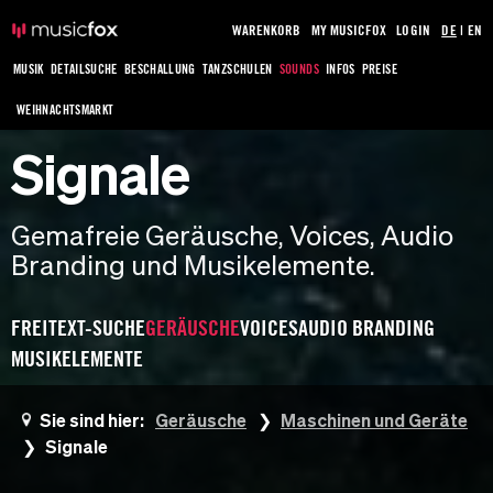
WARENKORB
MY MUSICFOX
LOGIN
DE
|
EN
MUSIK
DETAILSUCHE
BESCHALLUNG
TANZSCHULEN
SOUNDS
INFOS
PREISE
WEIHNACHTSMARKT
Signale
Gemafreie Geräusche, Voices, Audio
Branding und Musikelemente.
FREITEXT-SUCHE
GERÄUSCHE
VOICES
AUDIO BRANDING
MUSIKELEMENTE
Sie sind hier:
Geräusche
Maschinen und Geräte
Signale