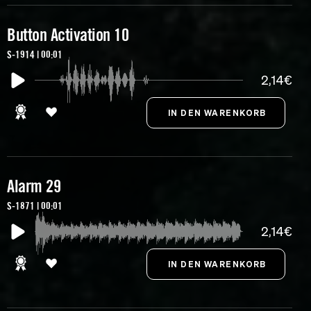
Button Activation 10
S-1914 | 00:01
2,14€
Alarm 29
S-1871 | 00:01
2,14€