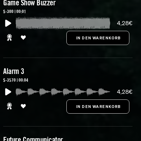
Game Show Buzzer
S-300 | 00:01
4,28€
Alarm 3
S-3570 | 00:04
4,28€
Future Communicator