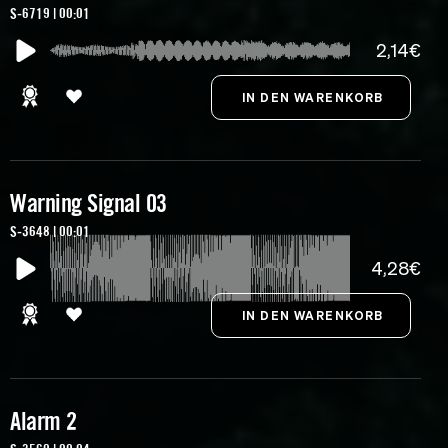
S-6719 | 00:01
2,14€
Warning Signal 03
S-3648 | 00:01
4,28€
Alarm 2