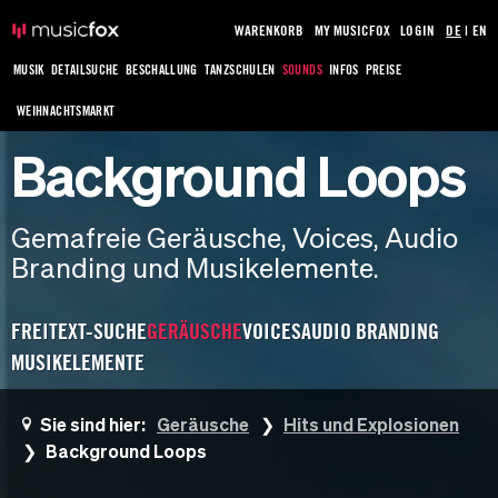
WARENKORB
MY MUSICFOX
LOGIN
DE
|
EN
MUSIK
DETAILSUCHE
BESCHALLUNG
TANZSCHULEN
SOUNDS
INFOS
PREISE
WEIHNACHTSMARKT
Background Loops
Gemafreie Geräusche, Voices, Audio
Branding und Musikelemente.
FREITEXT-SUCHE
GERÄUSCHE
VOICES
AUDIO BRANDING
MUSIKELEMENTE
Sie sind hier:
Geräusche
Hits und Explosionen
Background Loops