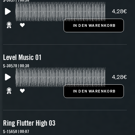
S-30571 | 00:30
4,28€
Level Music 01
S-30570 | 00:30
4,28€
Ring Flutter High 03
S-15650 | 00:07