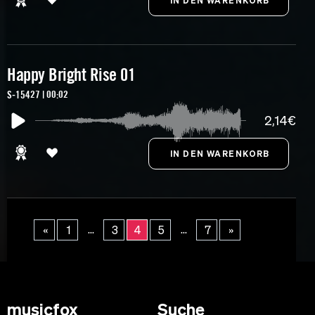
Happy Bright Rise 01
S-15427 | 00:02
2,14€
...
...
«
1
3
4
5
7
»
musicfox
Suche