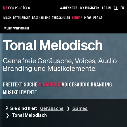
WARENKORB
MY MUSICFOX
LOGIN
DE
|
EN
MUSIK
DETAILSUCHE
BESCHALLUNG
TANZSCHULEN
SOUNDS
INFOS
PREISE
WEIHNACHTSMARKT
Tonal Melodisch
Gemafreie Geräusche, Voices, Audio
Branding und Musikelemente.
FREITEXT-SUCHE
GERÄUSCHE
VOICES
AUDIO BRANDING
MUSIKELEMENTE
Sie sind hier:
Geräusche
Games
Tonal Melodisch