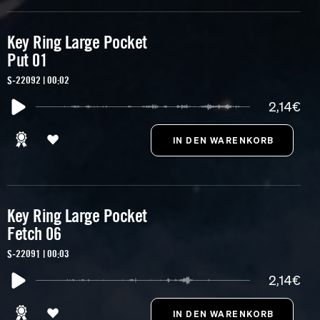
Key Ring Large Pocket
Put 01
S-22092 | 00:02
2,14€
Key Ring Large Pocket
Fetch 06
S-22091 | 00:03
2,14€