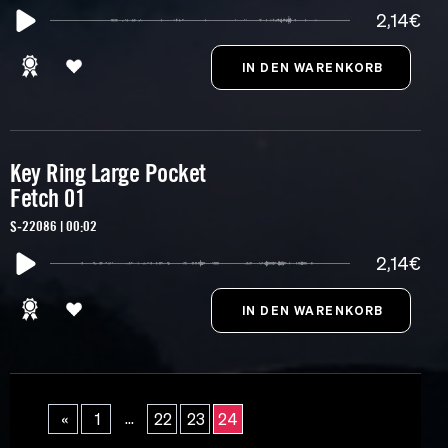
2,14€
Key Ring Large Pocket
Fetch 01
S-22086 | 00:02
2,14€
...
«
1
22
23
24