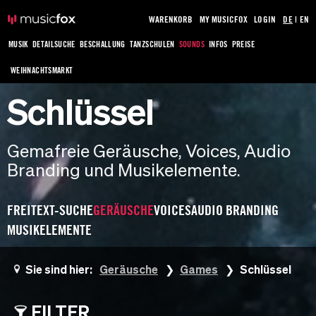
WARENKORB
MY MUSICFOX
LOGIN
DE
|
EN
MUSIK
DETAILSUCHE
BESCHALLUNG
TANZSCHULEN
SOUNDS
INFOS
PREISE
WEIHNACHTSMARKT
Schlüssel
Gemafreie Geräusche, Voices, Audio
Branding und Musikelemente.
FREITEXT-SUCHE
GERÄUSCHE
VOICES
AUDIO BRANDING
MUSIKELEMENTE
Sie sind hier:
Geräusche
Games
Schlüssel
FILTER