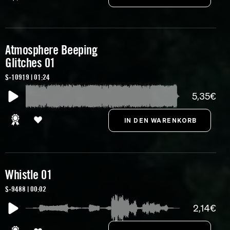
Atmosphere Beeping
Glitches 01
S-10919 | 01:24
5,35€
Whistle 01
S-9488 | 00:02
2,14€