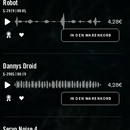
Robot
S-2919 | 00:05
4,28€
Dannys Droid
S-2905 | 00:19
4,28€
Servo Noise 4