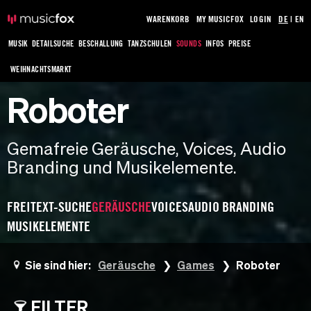
WARENKORB
MY MUSICFOX
LOGIN
DE
|
EN
MUSIK
DETAILSUCHE
BESCHALLUNG
TANZSCHULEN
SOUNDS
INFOS
PREISE
WEIHNACHTSMARKT
Roboter
Gemafreie Geräusche, Voices, Audio
Branding und Musikelemente.
FREITEXT-SUCHE
GERÄUSCHE
VOICES
AUDIO BRANDING
MUSIKELEMENTE
Sie sind hier:
Geräusche
Games
Roboter
FILTER