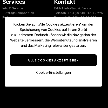
Services
Kontakt
Info & Service
E-Mail: info@musicfox.com
Auftragskomposition
Telefon: +49 (0) 6181 43 42 775
FAQ
Fax: +49 (0) 6181 43 45 609
Klicken Sie auf „Alle Cookies akzeptieren“, um der
Speicherung von Cookies auf Ihrem Gerät
zuzustimmen. Dadurch können wir die Navigation der
Website verbessern, die Websitenutzung analysieren
Start
|
Informationen
|
AGB
|
Kontakt
und das Marketing relevanter gestalten.
Copyright ©2026 musicfox.com - Gemafreie Musik. All Rights
Reserved.
ALLE COOKIES AKZEPTIEREN
Cookie-Einstellungen