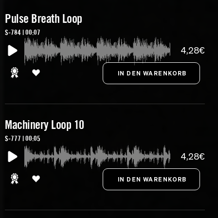
Pulse Breath Loop
S-784 | 00:07
4,28€
Machinery Loop 10
S-777 | 00:05
4,28€