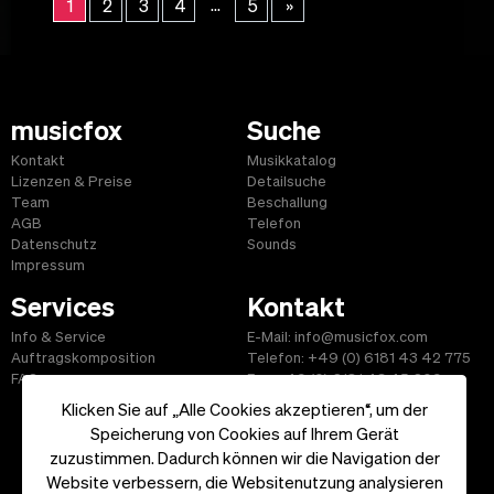
...
1
2
3
4
5
»
musicfox
Suche
Kontakt
Musikkatalog
Lizenzen & Preise
Detailsuche
Team
Beschallung
AGB
Telefon
Datenschutz
Sounds
Impressum
Services
Kontakt
Info & Service
E-Mail: info@musicfox.com
Auftragskomposition
Telefon: +49 (0) 6181 43 42 775
FAQ
Fax: +49 (0) 6181 43 45 609
Klicken Sie auf „Alle Cookies akzeptieren“, um der
Speicherung von Cookies auf Ihrem Gerät
zuzustimmen. Dadurch können wir die Navigation der
Website verbessern, die Websitenutzung analysieren
Start
|
Informationen
|
AGB
|
Kontakt