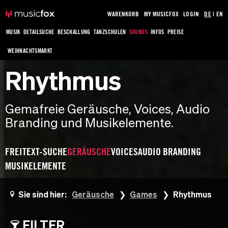
WARENKORB
MY MUSICFOX
LOGIN
DE
|
EN
MUSIK
DETAILSUCHE
BESCHALLUNG
TANZSCHULEN
SOUNDS
INFOS
PREISE
WEIHNACHTSMARKT
Rhythmus
Gemafreie Geräusche, Voices, Audio
Branding und Musikelemente.
FREITEXT-SUCHE
GERÄUSCHE
VOICES
AUDIO BRANDING
MUSIKELEMENTE
Sie sind hier:
Geräusche
Games
Rhythmus
FILTER