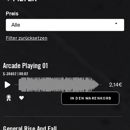
Preis
Alle
Filter zurücksetzen
Arcade Playing 01
S-30462 | 00:02
2,14€
General Rise And Fall