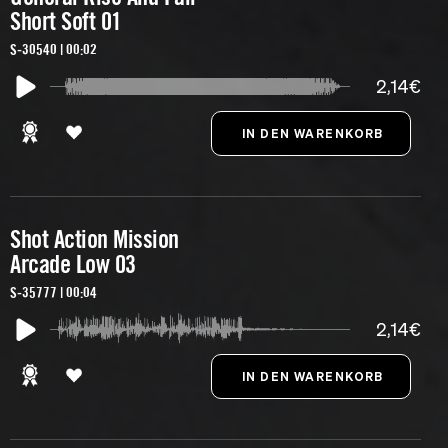
Short Soft 01
S-30540 | 00:02
2,14€
Shot Action Mission
Arcade Low 03
S-35777 | 00:04
2,14€