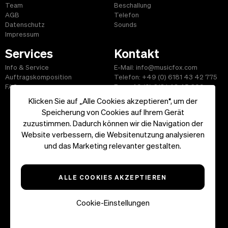
Team
Beschallung
AGB
Telefon
Datenschutz
Sounds
Impressum
Services
Kontakt
Info & Service
E-Mail: info@musicfox.com
Auftragskomposition
Telefon: +49 (0) 6181 43 42 775
FAQ
Fax: +49 (0) 6181 43 45 609
Klicken Sie auf „Alle Cookies akzeptieren“, um der
Speicherung von Cookies auf Ihrem Gerät
zuzustimmen. Dadurch können wir die Navigation der
Website verbessern, die Websitenutzung analysieren
Start
|
Informationen
|
AGB
|
Kontakt
und das Marketing relevanter gestalten.
Copyright ©2026 musicfox.com - Gemafreie Musik. All Rights
Reserved.
ALLE COOKIES AKZEPTIEREN
Cookie-Einstellungen