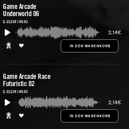
Game Arcade
Underworld 06
S-35338 | 00:03
2,14€
Game Arcade Race
Futuristic 02
S-35328 | 00:02
2,14€