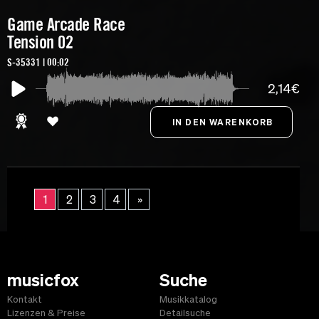
Game Arcade Race
Tension 02
S-35331 | 00:02
2,14€
1
2
3
4
»
musicfox
Suche
Kontakt
Musikkatalog
Lizenzen & Preise
Detailsuche