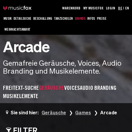
WARENKORB
MY MUSICFOX
LOGIN
DE
|
EN
MUSIK
DETAILSUCHE
BESCHALLUNG
TANZSCHULEN
SOUNDS
INFOS
PREISE
WEIHNACHTSMARKT
Arcade
Gemafreie Geräusche, Voices, Audio
Branding und Musikelemente.
FREITEXT-SUCHE
GERÄUSCHE
VOICES
AUDIO BRANDING
MUSIKELEMENTE
Sie sind hier:
Geräusche
Games
Arcade
FILTER