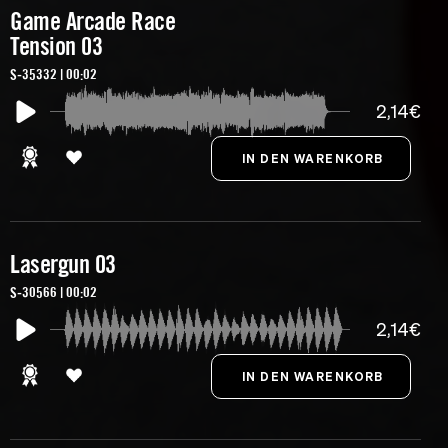
Game Arcade Race
Tension 03
S-35332 | 00:02
2,14€
Lasergun 03
S-30566 | 00:02
2,14€