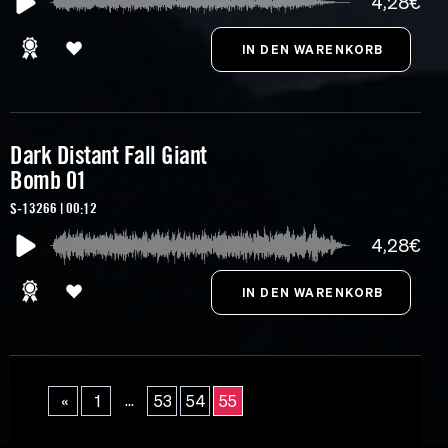
4,28€
Dark Distant Fall Giant
Bomb 01
S-13266 | 00:12
4,28€
...
«
1
53
54
55