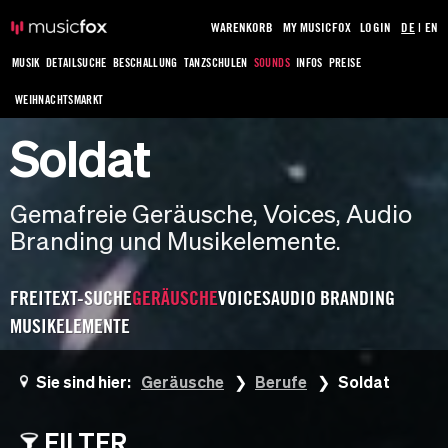
WARENKORB
MY MUSICFOX
LOGIN
DE
|
EN
MUSIK
DETAILSUCHE
BESCHALLUNG
TANZSCHULEN
SOUNDS
INFOS
PREISE
WEIHNACHTSMARKT
Soldat
Gemafreie Geräusche, Voices, Audio
Branding und Musikelemente.
FREITEXT-SUCHE
GERÄUSCHE
VOICES
AUDIO BRANDING
MUSIKELEMENTE
Sie sind hier:
Geräusche
Berufe
Soldat
FILTER