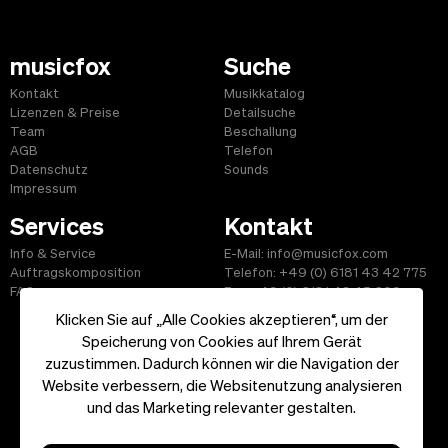
musicfox
Suche
Kontakt
Musikkatalog
Lizenzen & Preise
Detailsuche
Team
Beschallung
AGB
Telefon
Datenschutz
Sounds
Impressum
Services
Kontakt
Info & Service
E-Mail: info@musicfox.com
Auftragskomposition
Telefon: +49 (0) 6181 43 42 775
FAQ
Fax: +49 (0) 6181 43 45 609
Klicken Sie auf „Alle Cookies akzeptieren“, um der
Speicherung von Cookies auf Ihrem Gerät
zuzustimmen. Dadurch können wir die Navigation der
Website verbessern, die Websitenutzung analysieren
Start
|
Informationen
|
AGB
|
Kontakt
und das Marketing relevanter gestalten.
Copyright ©2026 musicfox.com - Gemafreie Musik. All Rights
Reserved.