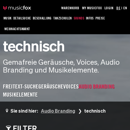
WARENKORB
MY MUSICFOX
LOGIN
DE
|
EN
MUSIK
DETAILSUCHE
BESCHALLUNG
TANZSCHULEN
SOUNDS
INFOS
PREISE
WEIHNACHTSMARKT
technisch
Gemafreie Geräusche, Voices, Audio
Branding und Musikelemente.
FREITEXT-SUCHE
GERÄUSCHE
VOICES
AUDIO BRANDING
MUSIKELEMENTE
Sie sind hier:
Audio Branding
technisch
FILTER