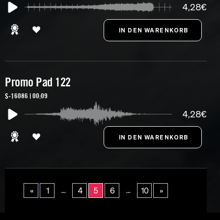
4,28€
Promo Pad 122
S-16086 | 00:09
4,28€
...
...
«
1
4
5
6
10
»