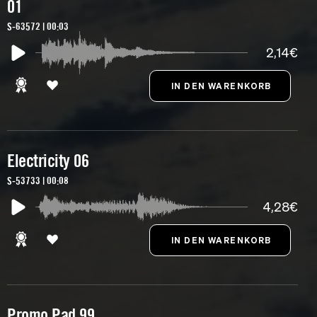
01
S-63572 | 00:03
2,14€
Electricity 06
S-53733 | 00:08
4,28€
Promo Pad 99