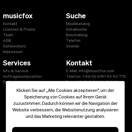
musicfox
Suche
Kontakt
Musikkatalog
Lizenzen & Preise
Detailsuche
Team
Beschallung
AGB
Telefon
Datenschutz
Sounds
Impressum
Services
Kontakt
Info & Service
E-Mail: info@musicfox.com
Auftragskomposition
Telefon: +49 (0) 6181 43 42 775
FAQ
Fax: +49 (0) 6181 43 45 609
Klicken Sie auf „Alle Cookies akzeptieren“, um der
Speicherung von Cookies auf Ihrem Gerät
zuzustimmen. Dadurch können wir die Navigation der
Website verbessern, die Websitenutzung analysieren
Start
|
Informationen
|
AGB
|
Kontakt
und das Marketing relevanter gestalten.
Copyright ©2026 musicfox.com - Gemafreie Musik. All Rights
Reserved.