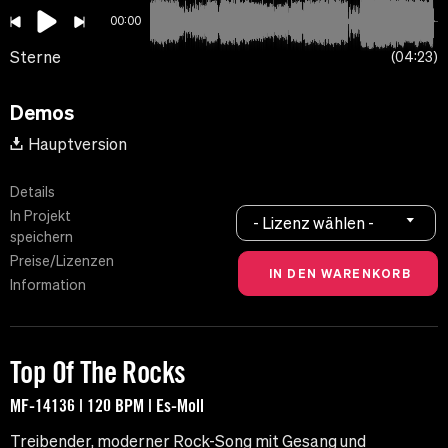
00:00
Sterne
04:23
Demos
Hauptversion
Details
In Projekt
- Lizenz wählen -
speichern
Preise/Lizenzen
Information
Top Of The Rocks
MF-14136 | 120 BPM | Es-Moll
Treibender, moderner Rock-Song mit Gesang und