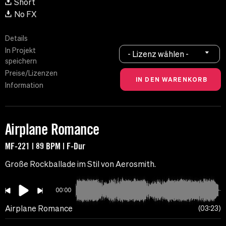
Short
No FX
Details
In Projekt
- Lizenz wählen -
speichern
Preise/Lizenzen
Information
Airplane Romance
MF-221 | 89 BPM | F-Dur
Große Rockballade im Stil von Aerosmith.
00:00
Airplane Romance
03:23