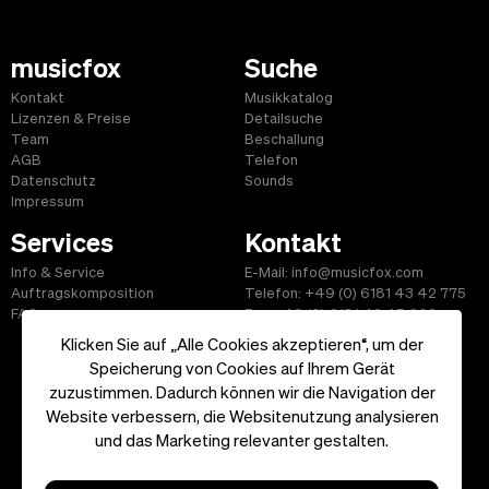
musicfox
Suche
Kontakt
Musikkatalog
Lizenzen & Preise
Detailsuche
Team
Beschallung
AGB
Telefon
Datenschutz
Sounds
Impressum
Services
Kontakt
Info & Service
E-Mail: info@musicfox.com
Auftragskomposition
Telefon: +49 (0) 6181 43 42 775
FAQ
Fax: +49 (0) 6181 43 45 609
Klicken Sie auf „Alle Cookies akzeptieren“, um der
Speicherung von Cookies auf Ihrem Gerät
zuzustimmen. Dadurch können wir die Navigation der
Website verbessern, die Websitenutzung analysieren
Start
|
Informationen
|
AGB
|
Kontakt
und das Marketing relevanter gestalten.
Copyright ©2026 musicfox.com - Gemafreie Musik. All Rights
Reserved.