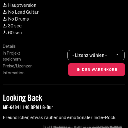
Hauptversion
No Lead Guitar
No Drums
30 sec.
60 sec.
Details
In Projekt
- Lizenz wählen -
speichern
Preise/Lizenzen
Information
Looking Back
MF-6484 | 140 BPM | G-Dur
Freundlicher, etwas rauher und emotionaler Indie-Rock.