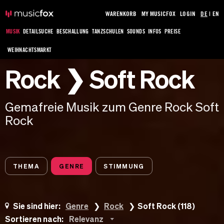
WARENKORB
MY MUSICFOX
LOGIN
DE
|
EN
MUSIK
DETAILSUCHE
BESCHALLUNG
TANZSCHULEN
SOUNDS
INFOS
PREISE
WEIHNACHTSMARKT
Rock ❯ Soft Rock
Gemafreie Musik zum Genre Rock Soft
Rock
THEMA
GENRE
STIMMUNG
Sie sind hier:
Genre
Rock
Soft Rock (118)
Sortieren nach:
Relevanz