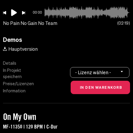
00:00
No Pain No Gain No Team
02:19
Demos
Hauptversion
Details
In Projekt
- Lizenz wählen -
speichern
Preise/Lizenzen
Information
On My Own
MF-11350 | 120 BPM | C-Dur