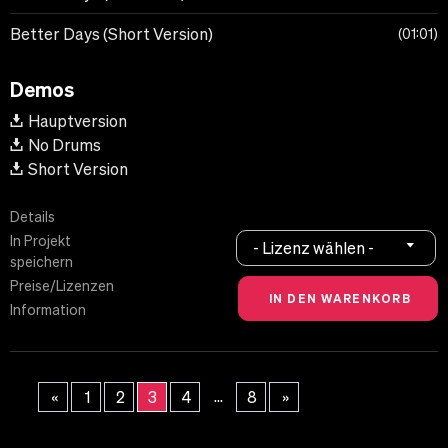
Better Days (Short Version)
01:01
Demos
Hauptversion
No Drums
Short Version
Details
In Projekt
- Lizenz wählen -
speichern
Preise/Lizenzen
Information
...
«
1
2
3
4
8
»