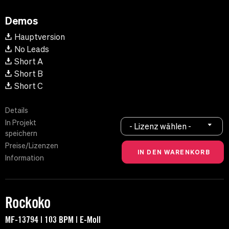
Demos
Hauptversion
No Leads
Short A
Short B
Short C
Details
In Projekt
- Lizenz wählen -
speichern
Preise/Lizenzen
Information
Rockoko
MF-13794 | 103 BPM | E-Moll