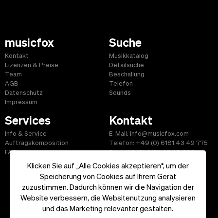
musicfox
Suche
Kontakt
Musikkatalog
Lizenzen & Preise
Detailsuche
Team
Beschallung
AGB
Telefon
Datenschutz
Sounds
Impressum
Services
Kontakt
Info & Service
E-Mail: info@musicfox.com
Auftragskomposition
Telefon: +49 (0) 6181 43 42 775
FAQ
Fax: +49 (0) 6181 43 45 609
Klicken Sie auf „Alle Cookies akzeptieren“, um der
Speicherung von Cookies auf Ihrem Gerät
zuzustimmen. Dadurch können wir die Navigation der
Website verbessern, die Websitenutzung analysieren
Start
|
Informationen
|
AGB
|
Kontakt
und das Marketing relevanter gestalten.
Copyright ©2026 musicfox.com - Gemafreie Musik. All Rights