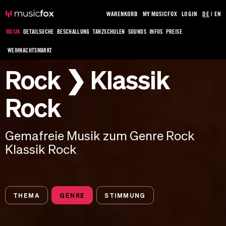
WARENKORB
MY MUSICFOX
LOGIN
DE
|
EN
MUSIK
DETAILSUCHE
BESCHALLUNG
TANZSCHULEN
SOUNDS
INFOS
PREISE
WEIHNACHTSMARKT
Rock ❯ Klassik
Rock
Gemafreie Musik zum Genre Rock
Klassik Rock
THEMA
GENRE
STIMMUNG