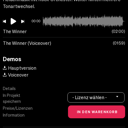
Tonartwechsel.
00:00
The Winner
02:00
The Winner (Voiceover)
01:59
Demos
Hauptversion
Voiceover
Details
In Projekt
- Lizenz wählen -
speichern
Preise/Lizenzen
Information