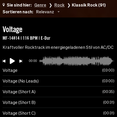
Sie sind hier:
Genre
Rock
Klassik Rock (91)
Sortieren nach:
Relevanz
Voltage
MF-14814 | 116 BPM | E-Dur
Kraftvoller Rocktrack im energiegeladenen Stil von AC/DC
00:00
Voltage
03:00
Voltage (No Leads)
03:00
Voltage (Short A)
00:35
Voltage (Short B)
00:31
Voltage (Short C)
00:31