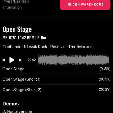
Preise/Lizenzen
Information
Open Stage
MF-9751 | 142 BPM | F-Dur
Treibender Klassik Rock - Positiv und motivierend.
00:00
Open Stage
01:59
Open Stage (Short 1)
00:37
Open Stage (Short 2)
00:37
Demos
Hauptversion