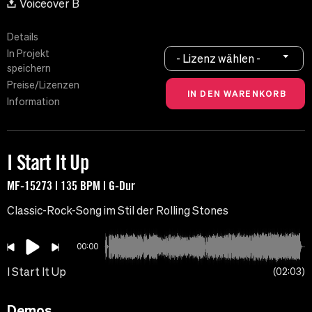
Voiceover B
Details
In Projekt
- Lizenz wählen -
speichern
Preise/Lizenzen
Information
I Start It Up
MF-15273 | 135 BPM | G-Dur
Classic-Rock-Song im Stil der Rolling Stones
00:00
I Start It Up
02:03
Demos