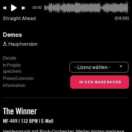
00:00
Straight Ahead
04:09
Demos
Hauptversion
Details
In Projekt
- Lizenz wählen -
speichern
Preise/Lizenzen
Information
The Winner
MF-669 | 132 BPM | E-Moll
Heldenmusik mit Rock-Orchester. Weiter hinten mehrere