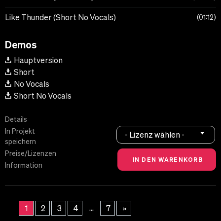
Like Thunder (Short No Vocals)
01:12
Demos
Hauptversion
Short
No Vocals
Short No Vocals
Details
In Projekt
- Lizenz wählen -
speichern
Preise/Lizenzen
Information
...
1
2
3
4
7
»