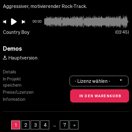
Aggressiver, motivierender Rock-Track.
00:00
Country Boy
02:45
Demos
Hauptversion
Details
In Projekt
- Lizenz wählen -
speichern
Preise/Lizenzen
Information
...
1
2
3
4
7
»