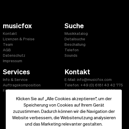
musicfox
Suche
Kontakt
Musikkatalog
Lizenzen & Preise
Detailsuche
Team
Beschallung
AGB
Telefon
Datenschutz
Sounds
Impressum
Services
Kontakt
Info & Service
E-Mail: info@musicfox.com
Auftragskomposition
Telefon: +49 (0) 6181 43 42 775
FAQ
Fax: +49 (0) 6181 43 45 609
Klicken Sie auf „Alle Cookies akzeptieren“, um der
Speicherung von Cookies auf Ihrem Gerät
zuzustimmen. Dadurch können wir die Navigation der
Website verbessern, die Websitenutzung analysieren
Start
|
Informationen
|
AGB
|
Kontakt
und das Marketing relevanter gestalten.
Copyright ©2026 musicfox.com - Gemafreie Musik. All Rights