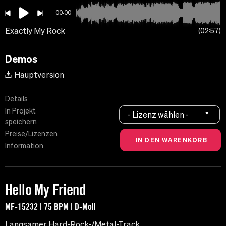
00:00
Exactly My Rock
02:57
Demos
Hauptversion
Details
In Projekt
- Lizenz wählen -
speichern
Preise/Lizenzen
Information
Hello My Friend
MF-15232 | 75 BPM | D-Moll
Langsamer Hard-Rock-/Metal-Track