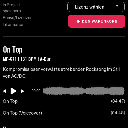
In Projekt
- Lizenz wählen -
speichern
Preise/Lizenzen
Information
On Top
MF-671 | 131 BPM | A-Dur
Kompromissloser vorwärts strebender Rocksong im Stil
von AC/DC.
00:00
On Top
04:47
On Top (Voiceover)
04:48