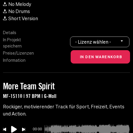
No Melody
No Drums
Short Version
Details
In Projekt
- Lizenz wählen -
speichern
Preise/Lizenzen
Information
More Team Spirit
MF-15110 | 97 BPM | G-Moll
Rockiger, motivierender Track für Sport, Freizeit, Events
und Action.
00:00