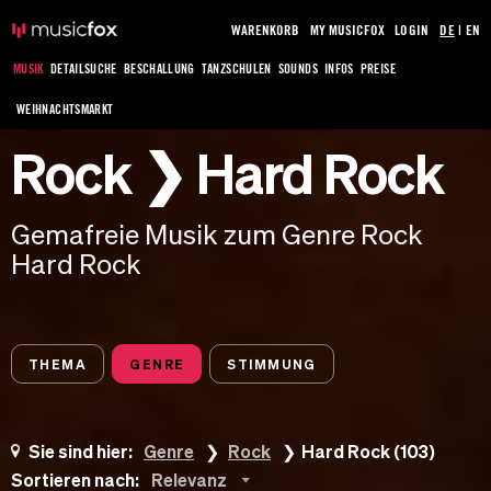
WARENKORB
MY MUSICFOX
LOGIN
DE
|
EN
MUSIK
DETAILSUCHE
BESCHALLUNG
TANZSCHULEN
SOUNDS
INFOS
PREISE
WEIHNACHTSMARKT
Rock ❯ Hard Rock
Gemafreie Musik zum Genre Rock
Hard Rock
THEMA
GENRE
STIMMUNG
Sie sind hier:
Genre
Rock
Hard Rock (103)
Sortieren nach:
Relevanz