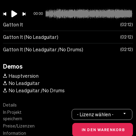
00:00
Gatton It
02:12
Gatton It (No Leadguitar)
02:12
Gatton It (No Leadguitar /No Drums)
02:12
Demos
Hauptversion
No Leadguitar
No Leadguitar /No Drums
Details
In Projekt
- Lizenz wählen -
speichern
Preise/Lizenzen
Information