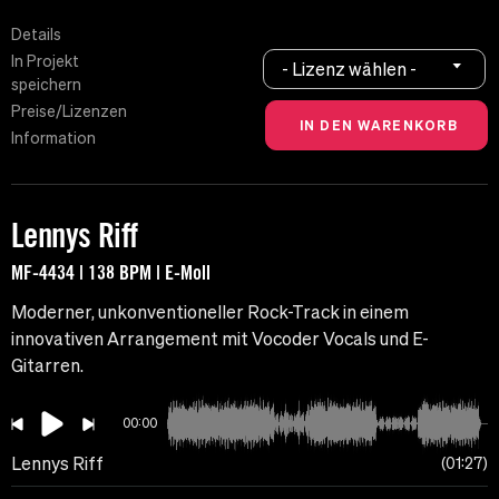
Details
In Projekt
- Lizenz wählen -
speichern
Preise/Lizenzen
Information
Lennys Riff
MF-4434 | 138 BPM | E-Moll
Moderner, unkonventioneller Rock-Track in einem
innovativen Arrangement mit Vocoder Vocals und E-
Gitarren.
00:00
Lennys Riff
01:27