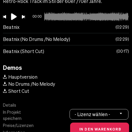
Retro-Rock Track im Stil der 60er /70er Jahre.
00:00
Beatnix
02:29
Beatnix (No Drums /No Melody)
02:29
Beatnix (Short Cut)
00:17
Demos
Hauptversion
No Drums /No Melody
Short Cut
Details
In Projekt
- Lizenz wählen -
speichern
Preise/Lizenzen