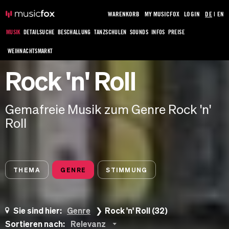
WARENKORB
MY MUSICFOX
LOGIN
DE
|
EN
MUSIK
DETAILSUCHE
BESCHALLUNG
TANZSCHULEN
SOUNDS
INFOS
PREISE
WEIHNACHTSMARKT
Rock 'n' Roll
Gemafreie Musik zum Genre Rock 'n'
Roll
THEMA
GENRE
STIMMUNG
Sie sind hier:
Genre
Rock 'n' Roll (32)
Sortieren nach:
Relevanz