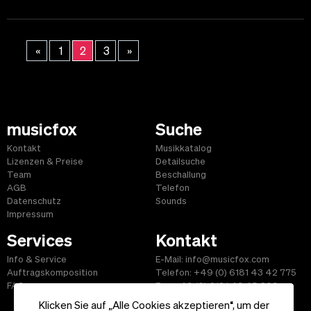
«
1
2
3
»
musicfox
Suche
Kontakt
Musikkatalog
Lizenzen & Preise
Detailsuche
Team
Beschallung
AGB
Telefon
Datenschutz
Sounds
Impressum
Services
Kontakt
Info & Service
E-Mail: info@musicfox.com
Auftragskomposition
Telefon: +49 (0) 6181 43 42 775
FAQ
Fax: +49 (0) 6181 43 45 609
Klicken Sie auf „Alle Cookies akzeptieren“, um der