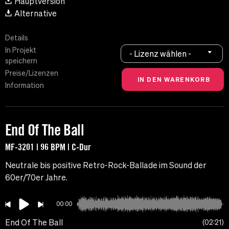
Hauptversion
Alternative
Details
In Projekt
- Lizenz wählen -
speichern
Preise/Lizenzen
Information
End Of The Ball
MF-3201 | 96 BPM | C-Dur
Neutrale bis positive Retro-Rock-Ballade im Sound der
60er/70er Jahre.
00:00
End Of The Ball
02:21