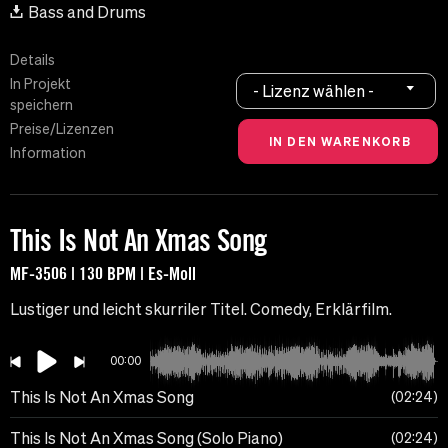
Bass and Drums
Details
In Projekt
- Lizenz wählen -
speichern
Preise/Lizenzen
Information
This Is Not An Xmas Song
MF-3506 | 130 BPM | Es-Moll
Lustiger und leicht skurriler Titel. Comedy, Erklärfilm.
00:00
This Is Not An Xmas Song
02:24
This Is Not An Xmas Song (Solo Piano)
02:24