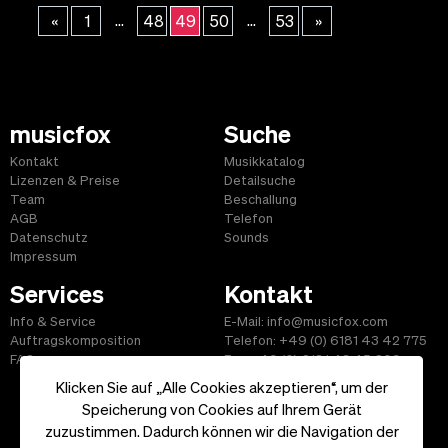
...
...
«
1
48
49
50
53
»
musicfox
Suche
Kontakt
Musikkatalog
Lizenzen & Preise
Detailsuche
Team
Beschallung
AGB
Telefon
Datenschutz
Sounds
Impressum
Services
Kontakt
Info & Service
E-Mail: info@musicfox.com
Auftragskomposition
Telefon: +49 (0) 6181 43 42 775
FAQ
Fax: +49 (0) 6181 43 45 609
Klicken Sie auf „Alle Cookies akzeptieren“, um der
Speicherung von Cookies auf Ihrem Gerät
zuzustimmen. Dadurch können wir die Navigation der