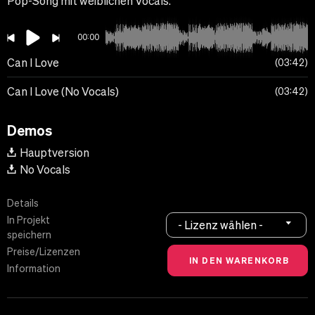
Pop-Song mit weiblichen Vocals.
00:00
Can I Love
03:42
Can I Love (No Vocals)
03:42
Demos
Hauptversion
No Vocals
Details
In Projekt
- Lizenz wählen -
speichern
Preise/Lizenzen
Information