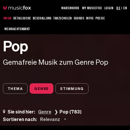
WARENKORB
MY MUSICFOX
LOGIN
DE
|
EN
MUSIK
DETAILSUCHE
BESCHALLUNG
TANZSCHULEN
SOUNDS
INFOS
PREISE
WEIHNACHTSMARKT
Pop
Gemafreie Musik zum Genre Pop
THEMA
GENRE
STIMMUNG
Sie sind hier:
Genre
Pop (783)
Sortieren nach:
Relevanz