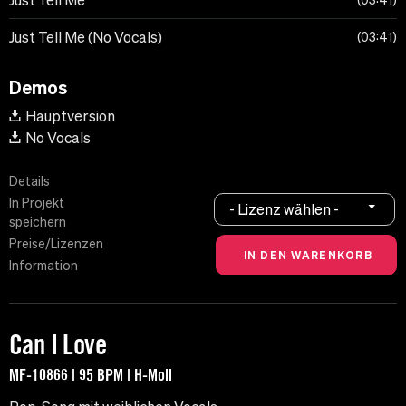
Just Tell Me
03:41
Just Tell Me (No Vocals)
03:41
Demos
Hauptversion
No Vocals
Details
In Projekt
- Lizenz wählen -
speichern
Preise/Lizenzen
Information
Can I Love
MF-10866 | 95 BPM | H-Moll