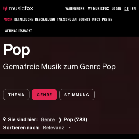
WARENKORB
MY MUSICFOX
LOGIN
DE
|
EN
MUSIK
DETAILSUCHE
BESCHALLUNG
TANZSCHULEN
SOUNDS
INFOS
PREISE
WEIHNACHTSMARKT
Pop
Gemafreie Musik zum Genre Pop
THEMA
GENRE
STIMMUNG
Sie sind hier:
Genre
Pop (783)
Sortieren nach:
Relevanz