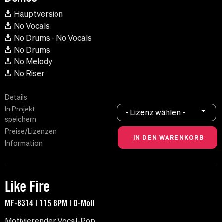
Hauptversion
No Vocals
No Drums - No Vocals
No Drums
No Melody
No Riser
Details
In Projekt
- Lizenz wählen -
speichern
Preise/Lizenzen
Information
Like Fire
MF-8314 | 115 BPM | D-Moll
Motivierender Vocal-Pop.