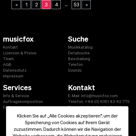
...
«
1
2
3
4
53
»
musicfox
Suche
Kontakt
Musikkatalog
Lizenzen & Preise
Detailsuche
Team
Beschallung
AGB
Telefon
Datenschutz
Sounds
Impressum
Services
Kontakt
Info & Service
E-Mail: info@musicfox.com
Auftragskomposition
Telefon: +49 (0) 6181 43 42 775
FAQ
Fax: +49 (0) 6181 43 45 609
Klicken Sie auf „Alle Cookies akzeptieren“, um der
Speicherung von Cookies auf Ihrem Gerät
zuzustimmen. Dadurch können wir die Navigation der
Website verbessern, die Websitenutzung analysieren