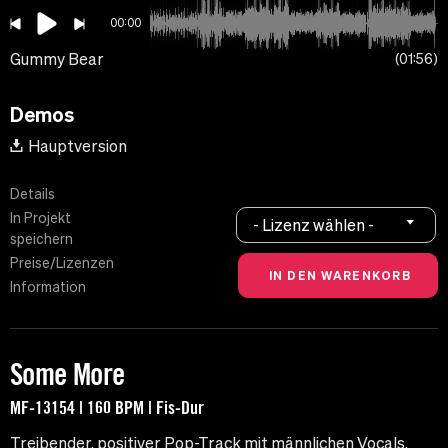
00:00
Gummy Bear
01:56
Demos
Hauptversion
Details
In Projekt
- Lizenz wählen -
speichern
Preise/Lizenzen
Information
Some More
MF-13154 | 160 BPM | Fis-Dur
Treibender, positiver Pop-Track mit männlichen Vocals.