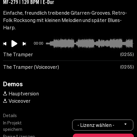
MF-279 | 120 BPM | E-Dur
Einfache, freundlich treibende Gitarren-Grooves. Retro-
Folk Rocksong mit kleinen Melodien und später Blues-
Harp.
00:00
The Tramper
02:55
The Tramper (Voiceover)
02:55
Demos
Hauptversion
Voiceover
Details
In Projekt
- Lizenz wählen -
speichern
Preise/Lizenzen