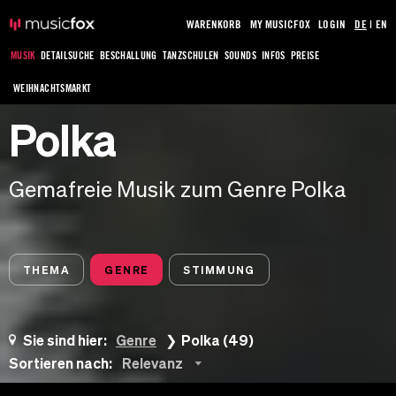
WARENKORB
MY MUSICFOX
LOGIN
DE
|
EN
MUSIK
DETAILSUCHE
BESCHALLUNG
TANZSCHULEN
SOUNDS
INFOS
PREISE
WEIHNACHTSMARKT
Polka
Gemafreie Musik zum Genre Polka
THEMA
GENRE
STIMMUNG
Sie sind hier:
Genre
Polka (49)
Sortieren nach:
Relevanz