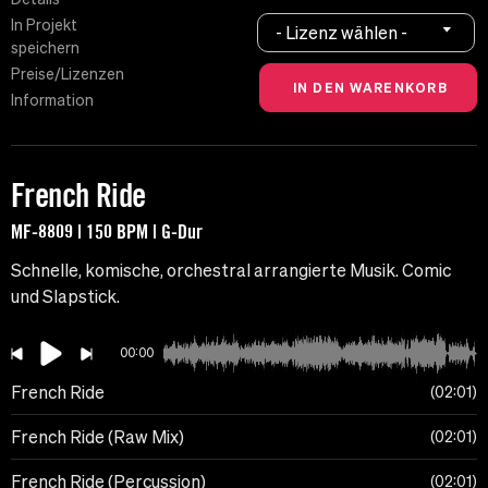
In Projekt
- Lizenz wählen -
speichern
Preise/Lizenzen
Information
French Ride
MF-8809 | 150 BPM | G-Dur
Schnelle, komische, orchestral arrangierte Musik. Comic
und Slapstick.
00:00
French Ride
02:01
French Ride (Raw Mix)
02:01
French Ride (Percussion)
02:01