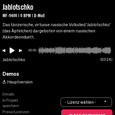
Jablotschko
MF-9400 | 0 BPM | D-Moll
Das tänzerische, virtuose russische Volkslied 'Jablotschko'
(das Äpfelchen) dargeboten von einem russischen
Akkordeonduett.
00:00
Jablotschko
03:24
Demos
Hauptversion
Details
In Projekt
- Lizenz wählen -
speichern
Preise/Lizenzen