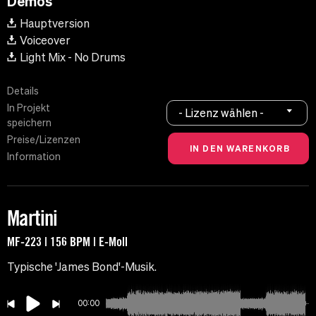
Demos
Hauptversion
Voiceover
Light Mix - No Drums
Details
In Projekt
- Lizenz wählen -
speichern
Preise/Lizenzen
Information
Martini
MF-223 | 156 BPM | E-Moll
Typische 'James Bond'-Musik.
00:00