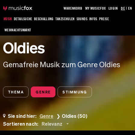
WARENKORB
MY MUSICFOX
LOGIN
DE
|
EN
MUSIK
DETAILSUCHE
BESCHALLUNG
TANZSCHULEN
SOUNDS
INFOS
PREISE
WEIHNACHTSMARKT
Oldies
Gemafreie Musik zum Genre Oldies
THEMA
GENRE
STIMMUNG
Sie sind hier:
Genre
Oldies (50)
Sortieren nach:
Relevanz