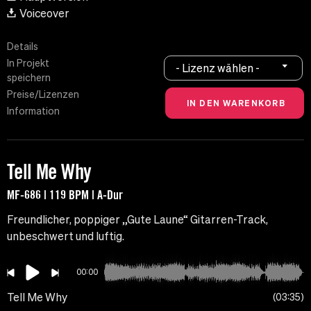
Voiceover
Details
In Projekt
- Lizenz wählen -
speichern
Preise/Lizenzen
Information
Tell Me Why
MF-686 | 119 BPM | A-Dur
Freundlicher, poppiger „Gute Laune“ Gitarren-Track,
unbeschwert und luftig.
00:00
Tell Me Why
03:35