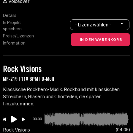
Voiceover
Details
In Projekt
- Lizenz wählen -
speichern
Preise/Lizenzen
Information
Rock Visions
MF-219 | 118 BPM | D-Moll
Klassische Rockhero-Musik. Rockband mit klassischen
Streichern, Bläsern und Chorteilen, die später
hinzukommen.
00:00
Rock Visions
04:05