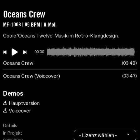
Oceans Crew
MF-1008 | 95 BPM | A-Moll
Coole 'Oceans Twelve' Musik im Retro-Klangdesign.
00:00
Oceans Crew
03:48
Oceans Crew (Voiceover)
03:47
Demos
Hauptversion
Voiceover
Details
In Projekt
- Lizenz wählen -
speichern