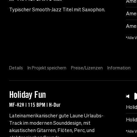
Amer
Typischer Smooth-Jazz Titel mit Saxophon.
Amer
Amer
*Alle 
Details
In Projekt speichern
Preise/Lizenzen
Information
Holiday Fun
MF-828 | 115 BPM | H-Dur
Holi
Lateinamerikanischer gute Laune Urlaubs-
Holi
Track im modernen Sounddesign, mit
akustischen Gitarren, Flöten, Perc, und
*Alle 