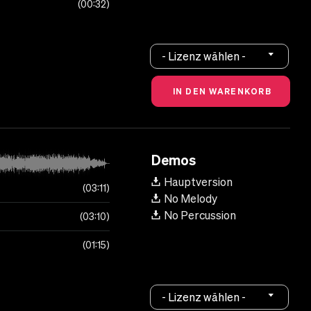
00:32
- Lizenz wählen -
Demos
Hauptversion
03:11
No Melody
No Percussion
03:10
01:15
- Lizenz wählen -