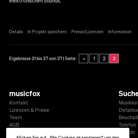
elektronischen Sounds.
Details
In Projekt speichern
Preise/Lizenzen
Information
«
1
2
3
Ergebnisse 31 bis 37 von 37 | Seite:
musicfox
Such
Kontakt
Musikka
Lizenzen & Preise
Detailsu
Team
Beschal
AGB
Telefon
Datenschutz
Sounds
Klicken Sie auf „Alle Cookies akzeptieren“, um der