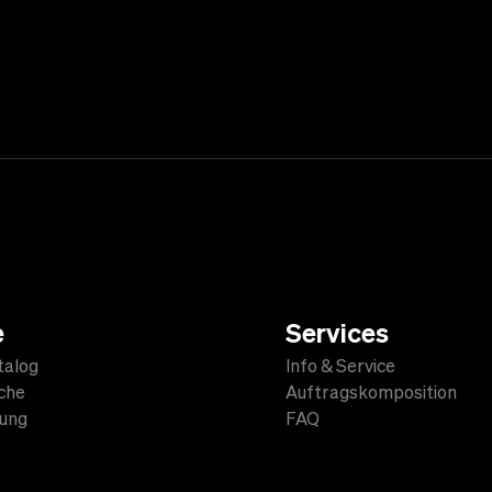
e
Services
talog
Info & Service
che
Auftragskomposition
lung
FAQ