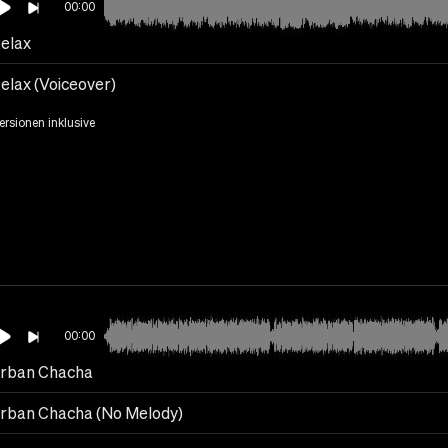
00:00
Relax
elax (Voiceover)
Versionen inklusive
00:00
rban Chacha
rban Chacha (No Melody)