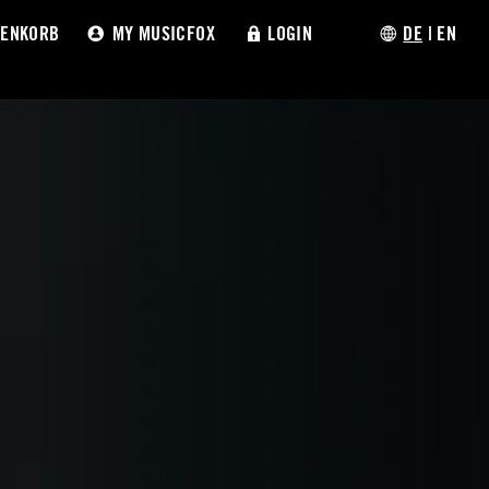
ENKORB
MY MUSICFOX
LOGIN
DE
|
EN