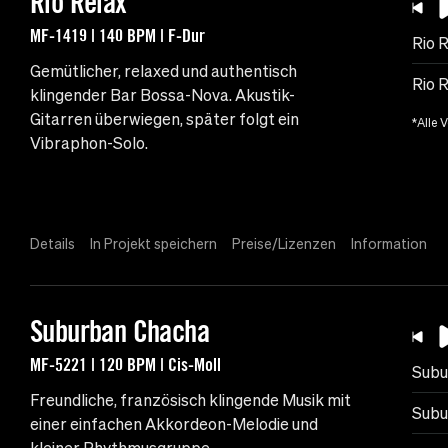
Rio Relax
MF-1419 | 140 BPM | F-Dur
Rio 
Gemütlicher, relaxed und authentisch
Rio R
klingender Bar Bossa-Nova. Akustik-
Gitarren überwiegen, später folgt ein
*Alle 
Vibraphon-Solo.
Details
In Projekt speichern
Preise/Lizenzen
Information
Suburban Chacha
MF-5221 | 120 BPM | Cis-Moll
Subu
Freundliche, französisch klingende Musik mit
Subu
einer einfachen Akkordeon-Melodie und