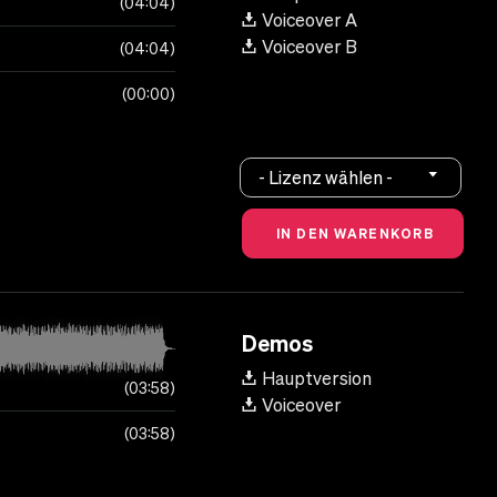
04:04
Voiceover A
Voiceover B
04:04
00:00
- Lizenz wählen -
Demos
Hauptversion
03:58
Voiceover
03:58