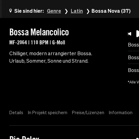
Sie sind hier:
Genre
Latin
Bossa Nova (37)
Bossa Melancolico
MF-2064 | 110 BPM | G-Moll
Boss
Chilliger, modern arrangierter Bossa.
Boss
Urlaub, Sommer, Sonne und Strand.
Boss
*Alle 
Details
In Projekt speichern
Preise/Lizenzen
Information