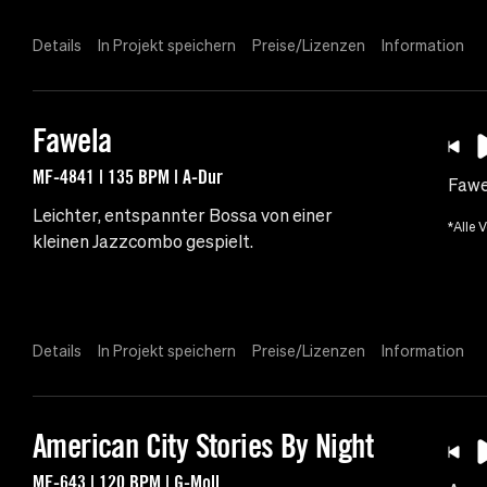
Details
In Projekt speichern
Preise/Lizenzen
Information
Fawela
MF-4841 | 135 BPM | A-Dur
Fawe
Leichter, entspannter Bossa von einer
*Alle 
kleinen Jazzcombo gespielt.
Details
In Projekt speichern
Preise/Lizenzen
Information
American City Stories By Night
MF-643 | 120 BPM | G-Moll