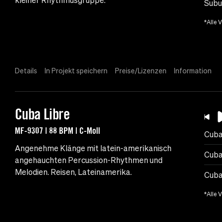
kleiner Rhythmusgruppe.
Subu
*Alle 
Details
In Projekt speichern
Preise/Lizenzen
Information
Cuba Libre
MF-9307 | 88 BPM | C-Moll
Cuba
Angenehme Klänge mit latein-amerikanisch
Cuba
angehauchten Percussion-Rhythmen und
Melodien. Reisen, Lateinamerika.
Cuba
*Alle 