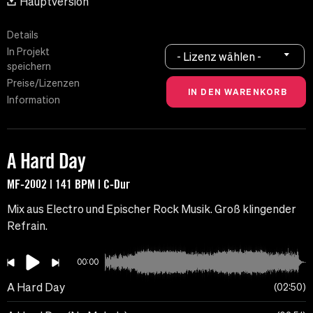
Hauptversion
Details
In Projekt
- Lizenz wählen -
speichern
Preise/Lizenzen
Information
A Hard Day
MF-2002 | 141 BPM | C-Dur
Mix aus Electro und Epischer Rock Musik. Groß klingender
Refrain.
00:00
A Hard Day
02:50