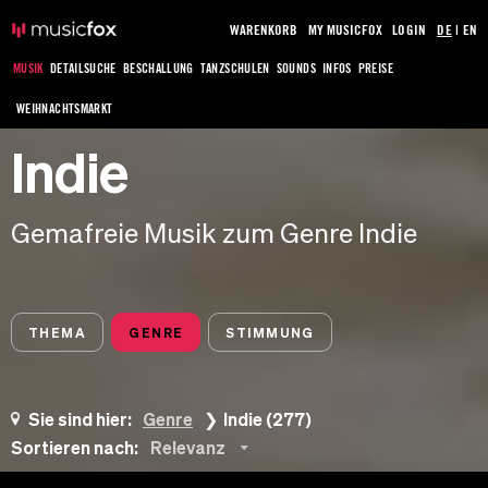
WARENKORB
MY MUSICFOX
LOGIN
DE
|
EN
MUSIK
DETAILSUCHE
BESCHALLUNG
TANZSCHULEN
SOUNDS
INFOS
PREISE
WEIHNACHTSMARKT
Indie
Gemafreie Musik zum Genre Indie
THEMA
GENRE
STIMMUNG
Sie sind hier:
Genre
Indie (277)
Sortieren nach:
Relevanz