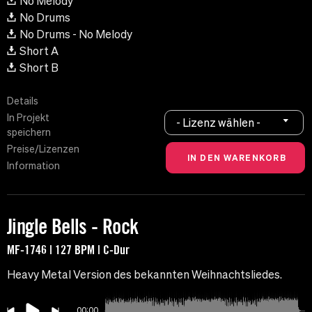
No Melody
No Drums
No Drums - No Melody
Short A
Short B
Details
In Projekt
- Lizenz wählen -
speichern
Preise/Lizenzen
Information
Jingle Bells - Rock
MF-1746 | 127 BPM | C-Dur
Heavy Metal Version des bekannten Weihnachtsliedes.
00:00