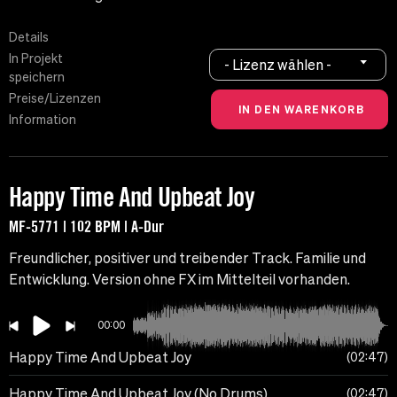
Details
In Projekt
- Lizenz wählen -
speichern
Preise/Lizenzen
Information
Happy Time And Upbeat Joy
MF-5771 | 102 BPM | A-Dur
Freundlicher, positiver und treibender Track. Familie und
Entwicklung. Version ohne FX im Mittelteil vorhanden.
00:00
Happy Time And Upbeat Joy
02:47
Happy Time And Upbeat Joy (No Drums)
02:47