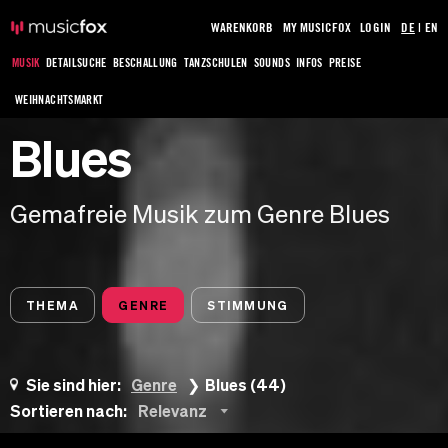
WARENKORB
MY MUSICFOX
LOGIN
DE
|
EN
MUSIK
DETAILSUCHE
BESCHALLUNG
TANZSCHULEN
SOUNDS
INFOS
PREISE
WEIHNACHTSMARKT
Blues
Gemafreie Musik zum Genre Blues
THEMA
GENRE
STIMMUNG
Sie sind hier:
Genre
Blues (44)
Sortieren nach:
Relevanz