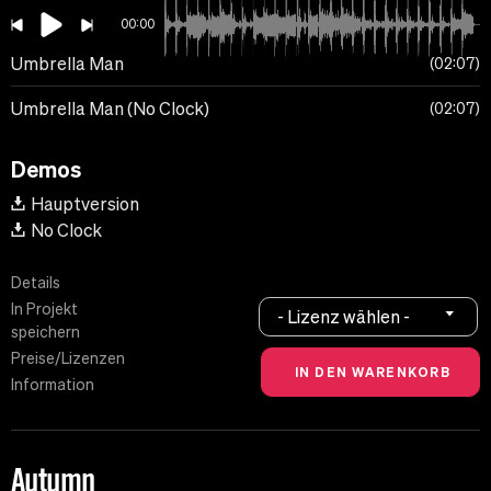
00:00
Umbrella Man
02:07
Umbrella Man (No Clock)
02:07
Demos
Hauptversion
No Clock
Details
In Projekt
- Lizenz wählen -
speichern
Preise/Lizenzen
Information
Autumn