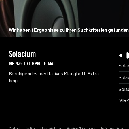
Wir haben 1 Ergebnisse zu Ihren Suchkriterien gefunden
Solacium
MF-436 | 71 BPM | E-Moll
Sola
Beruhigendes meditatives Klangbett. Extra
Sola
lang.
Sola
*Alle 
Details
In Projekt speichern
Preise/Lizenzen
Information