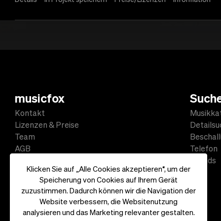
1
Ergebnisse 1 bis 1 von 1 | Seite:
musicfox
Such
Kontakt
Musikka
Lizenzen & Preise
Detailsu
Team
Beschal
AGB
Telefon
Datenschutz
Sounds
Klicken Sie auf „Alle Cookies akzeptieren“, um der
Impressum
Speicherung von Cookies auf Ihrem Gerät
zuzustimmen. Dadurch können wir die Navigation der
Website verbessern, die Websitenutzung
analysieren und das Marketing relevanter gestalten.