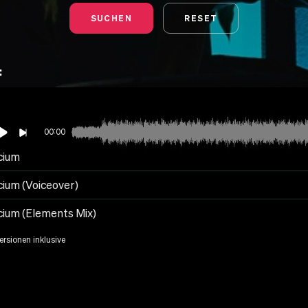
SUCHEN
RESET
:
00:00
cium
cium (Voiceover)
cium (Elements Mix)
Versionen inklusive