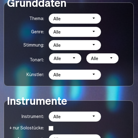
Grunddaten
Thema:
Alle
Genre:
Alle
Stimmung:
Alle
Alle
Alle
Tonart:
Künstler:
Alle
Instrumente
Instrument:
Alle
+ nur Solostücke: