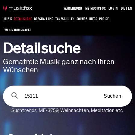
WARENKORB
MY MUSICFOX
LOGIN
DE
|
EN
MUSIK
DETAILSUCHE
BESCHALLUNG
TANZSCHULEN
SOUNDS
INFOS
PREISE
WEIHNACHTSMARKT
Detailsuche
Gemafreie Musik ganz nach Ihren
Wünschen
Suchen
Suchtrends:
MF-3759
,
Weihnachten
,
Meditation
etc.