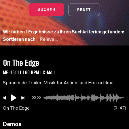
SUCHEN
RESET
Wir haben 1 Ergebnisse zu Ihren Suchkriterien gefunden:
Sortieren nach:
Relevanz
On The Edge
MF-15111 | 60 BPM | C-Moll
Spannende Trailer-Musik für Action- und Horrorfilme
00:00
On The Edge
01:47
Demos