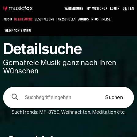
WARENKORB
MY MUSICFOX
LOGIN
DE
|
EN
MUSIK
DETAILSUCHE
BESCHALLUNG
TANZSCHULEN
SOUNDS
INFOS
PREISE
WEIHNACHTSMARKT
Detailsuche
Gemafreie Musik ganz nach Ihren
Wünschen
Suchen
Suchtrends:
MF-3759
,
Weihnachten
,
Meditation
etc.