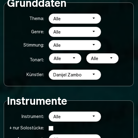
Grunddaten
Thema:
Alle
Genre:
Alle
Stimmung:
Alle
Alle
Alle
Tonart:
Künstler:
Danijel Zambo
Instrumente
Instrument:
Alle
+ nur Solostücke: