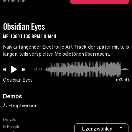
Information
Obsidian Eyes
MF-1360 | 135 BPM | G-Moll
Naiv anfangender Electronic-Art Track, der später mit teils
langen, teils verspielten Melodietönen überrascht.
00:00
Obsidian Eyes
03:14
Demos
Hauptversion
Details
In Projekt
- Lizenz wählen -