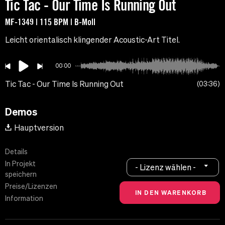
Tic Tac - Our Time Is Running Out
MF-1349 | 115 BPM | B-Moll
Leicht orientalisch klingender Acoustic-Art Titel.
00:00
Tic Tac - Our Time Is Running Out
03:36
Demos
Hauptversion
Details
In Projekt
- Lizenz wählen -
speichern
Preise/Lizenzen
Information