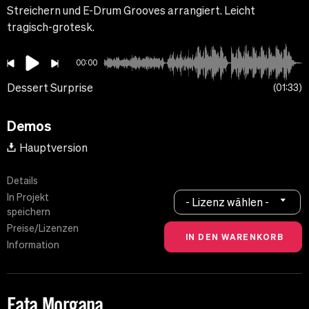
Streichern und E-Drum Grooves arrangiert. Leicht
tragisch-grotesk.
00:00
Dessert Surprise
01:33
Demos
Hauptversion
Details
In Projekt
- Lizenz wählen -
speichern
Preise/Lizenzen
Information
Fata Morgana